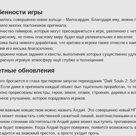
бенности игры
вилось совершенно новое кольцо – Милосердия. Благодаря ему, можно п
вило многих поклонников оригинала;
ичество геймеров, которые могут присоединиться к игре, увеличено с че
ересному, но очень опасному миру будет ещё увлекательнее и веселее;
фика была немного доработана, что критики и игроки также отнесли к н
няв его весьма благосклонно;
ершенно новые задания и квесты, выполнение которых существенно удли
красную игровую атмосферу ещё глубже и полноценнее.
етные обновления
то бросается в глаза при первом запуске переиздания "Dark Souls 2: Schol
 Если даже в оригинале каждый объект был тщательно проработан, то те
пно прорисованы монстры, герои, земля, пламя, строения, деревья и вс
нное улучшение, которое порадовало игроков.
м важным новшеством можно назвать Алдия. Это совершенно новый НП
н может похвастать собственной сюжетной линией, многочисленными и 
нном стечении обстоятельств Алдий даже может выступить противником,
 будет повержен. Когда Алдий будет повержен, появится возможность 
 садится на знакомый престол, а просто уходит прочь.