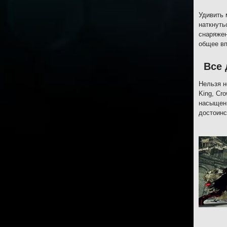
Удивить 
наткнуть
снаряжен
общее вп
Все
Нельзя н
King, Cr
насыщенн
достоинс