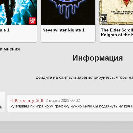
uls 1
Neverwinter Nights 1
The Elder Scroll
Knights of the 
и мнения
Информация
Войдите на сайт или зарегистрируйтесь, чтобы на
ll_K_r_o_n_y_S_ll
2 марта 2021 00:32
ну впринципи игра норм графику нужно было бы подтянуть ну крч 