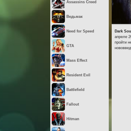
Assassins Creed
Ведьмак
Need for Speed
Dark Soul
апреле 2
пройти н
GTA
нововвед
Mass Effect
Resident Evil
Battlefield
Fallout
Hitman