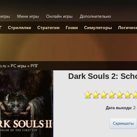
 игры
Мини игры
Онлайн игры
Дополнительно
Г
Стрелялки
Стратегии
Гонки
Симуляторы
Логичес
p.ru
»
PC игры
»
РПГ
Dark Souls 2: Scho
Дата выхода:
2 
Скриншоты