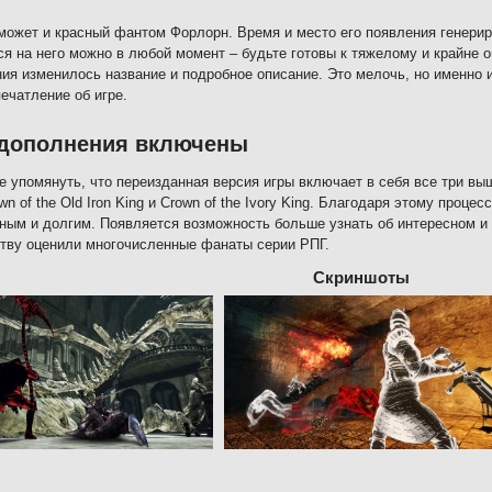
может и красный фантом Форлорн. Время и место его появления генери
ся на него можно в любой момент – будьте готовы к тяжелому и крайне
ия изменилось название и подробное описание. Это мелочь, но именно 
ечатление об игре.
 дополнения включены
е упомянуть, что переизданная версия игры включает в себя все три вы
own of the Old Iron King и Crown of the Ivory King. Благодаря этому проц
ым и долгим. Появляется возможность больше узнать об интересном и 
тву оценили многочисленные фанаты серии РПГ.
Скриншоты