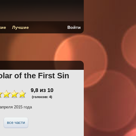
кие
Лучшие
Войти
lar of the First Sin
9,8
из
10
(голосов:
4
)
апреля 2015 года
все части