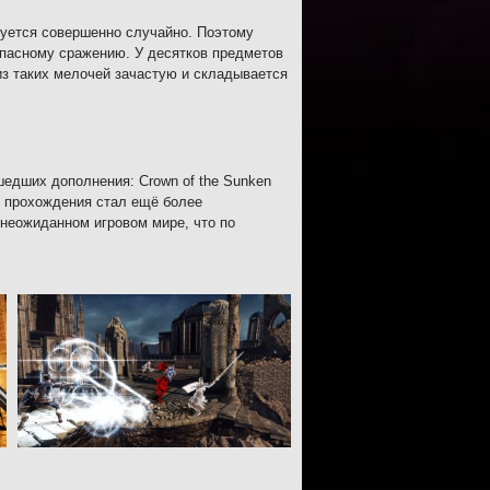
руется совершенно случайно. Поэтому
 опасному сражению. У десятков предметов
из таких мелочей зачастую и складывается
шедших дополнения: Crown of the Sunken
есс прохождения стал ещё более
неожиданном игровом мире, что по