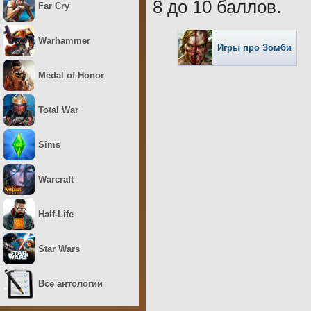
8 до 10 баллов.
Far Cry
Warhammer
Игры про Зомби
Medal of Honor
Total War
Sims
Warcraft
Half-Life
Star Wars
Все антологии