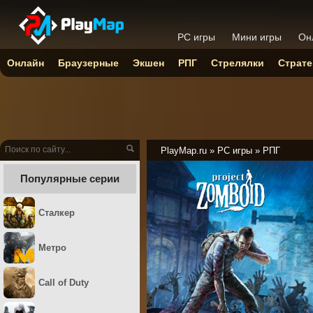
PC игры
Мини игры
Он
Онлайн
Браузерные
Экшен
РПГ
Стрелялки
Страте
PlayMap.ru
»
PC игры
»
РПГ
Популярные серии
Сталкер
Метро
Call of Duty