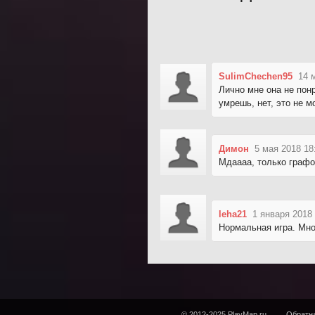
SulimChechen95
14 
Лично мне она не понр
умрешь, нет, это не м
Димон
5 мая 2018 18
Мдаааа, только графо
leha21
1 января 2018
Нормальная игра. Мног
© 2012-2025 PlayMap.ru
Обратна