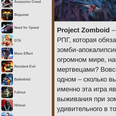
Assassins Creed
Ведьмак
Need for Speed
Project Zomboid
–
РПГ, которая обяз
GTA
зомби-апокалипсис
Mass Effect
огромном мире, н
Resident Evil
мертвецами? Вовсе
одном – сколько в
Battlefield
именно эта игра 
Fallout
выживания при зом
Hitman
удивительного в т