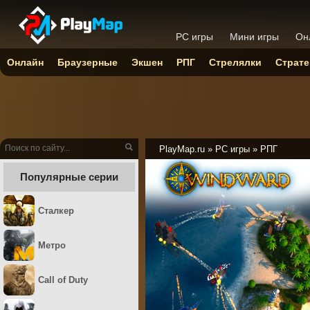
PC игры
Мини игры
Он
Онлайн
Браузерные
Экшен
РПГ
Стрелялки
Страте
PlayMap.ru
»
PC игры
»
РПГ
Популярные серии
Сталкер
Метро
Call of Duty