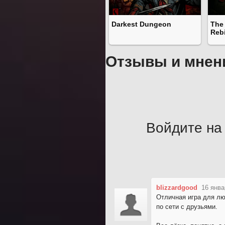
Darkest Dungeon
The 
Rebi
Отзывы и мнен
Войдите на 
blizzardgood
16 янва
Отличная игра для лю
по сети с друзьями.