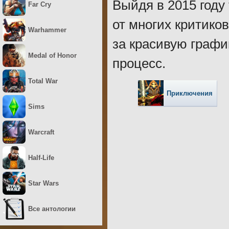
Выйдя в 2015 году
Far Cry
от многих критиков
Warhammer
за красивую графи
Medal of Honor
процесс.
Total War
Приключения
Sims
Warcraft
Half-Life
Star Wars
Все антологии