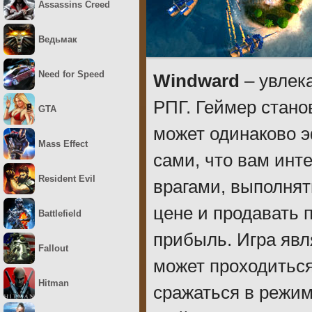
Assassins Creed
Ведьмак
Need for Speed
Windward
– увлек
РПГ. Геймер стано
GTA
может одинаково э
Mass Effect
сами, что вам инт
Resident Evil
врагами, выполнят
цене и продавать 
Battlefield
прибыль. Игра явл
Fallout
может проходиться
Hitman
сражаться в режим