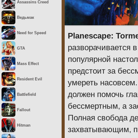
Assassins Creed
Ведьмак
Need for Speed
Planescape: Torm
разворачивается в
GTA
популярной настол
Mass Effect
предстоит за бесс
Resident Evil
умереть насовсем.
должен помочь гла
Battlefield
бессмертным, а зао
Fallout
Полная свобода д
Hitman
захватывающим, п