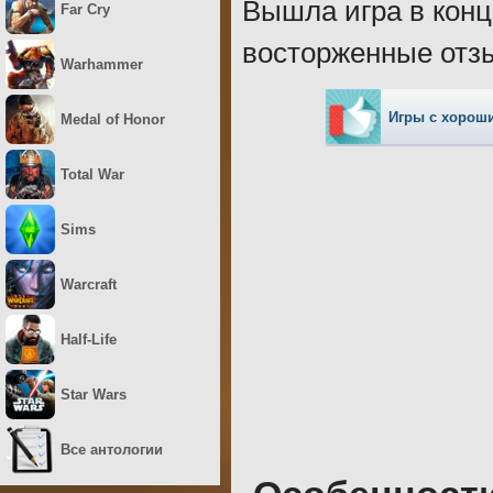
Вышла игра в конце
Far Cry
восторженные отзы
Warhammer
Игры с хорош
Medal of Honor
Total War
Sims
Warcraft
Half-Life
Star Wars
Все антологии