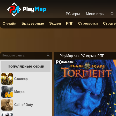
PC игры
Мини игры
Он
Онлайн
Браузерные
Экшен
РПГ
Стрелялки
Страте
PlayMap.ru
»
PC игры
»
РПГ
Популярные серии
Сталкер
Метро
Call of Duty