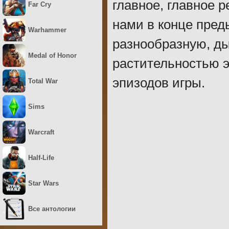
главное, главное 
Far Cry
нами в конце пред
Warhammer
разнообразную, д
Medal of Honor
растительностью э
эпизодов игры.
Total War
Sims
Warcraft
Half-Life
Star Wars
Все антологии