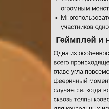
огромным монст
Многопользоват
участников одн
Геймплей и 
Одна из особеннос
всего происходяще
главе угла повсем
фееричный момент
случается, когда 
сквозь толпы кров
для консольных игр