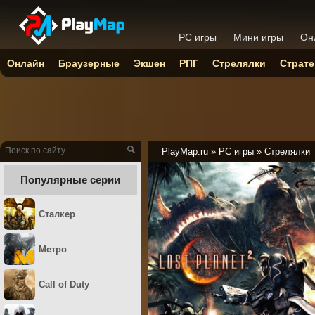
PC игры
Мини игры
Он
Онлайн
Браузерные
Экшен
РПГ
Стрелялки
Страте
PlayMap.ru
»
PC игры
»
Стрелялки
Популярные серии
Сталкер
Метро
Call of Duty