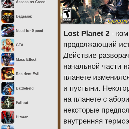
Assassins Creed
Ведьмак
Need for Speed
Lost Planet 2
- ком
продолжающий исто
GTA
Действие разворач
Mass Effect
начальной части на
Resident Evil
планете изменился
и пустыни. Некот
Battlefield
на планете с абор
Fallout
некоторые предпол
Hitman
внутренняя термоэ