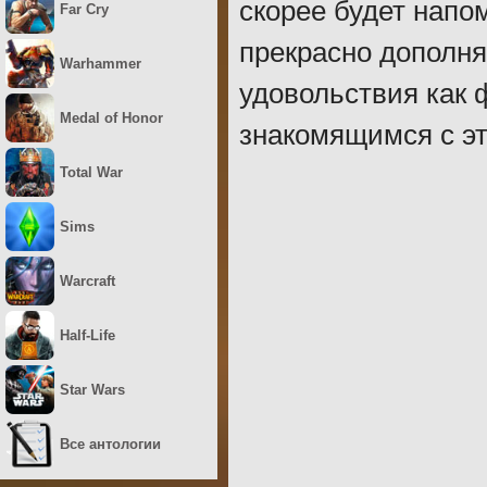
скорее будет нап
Far Cry
прекрасно дополня
Warhammer
удовольствия как 
Medal of Honor
знакомящимся с э
Total War
Sims
Warcraft
Half-Life
Star Wars
Все антологии