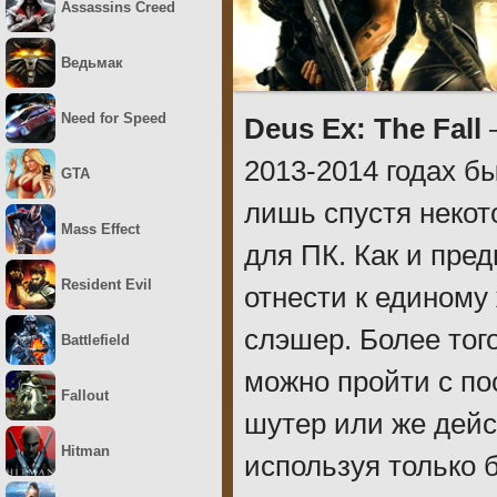
Assassins Creed
Ведьмак
Need for Speed
Deus Ex: The Fall
–
2013-2014 годах б
GTA
лишь спустя некот
Mass Effect
для ПК. Как и пре
Resident Evil
отнести к единому
слэшер. Более того
Battlefield
можно пройти с по
Fallout
шутер или же дейс
Hitman
используя только 