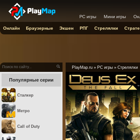
PC игры
Мини игры
Он
Онлайн
Браузерные
Экшен
РПГ
Стрелялки
Страте
PlayMap.ru
»
PC игры
»
Стрелялки
Популярные серии
Сталкер
Метро
Call of Duty