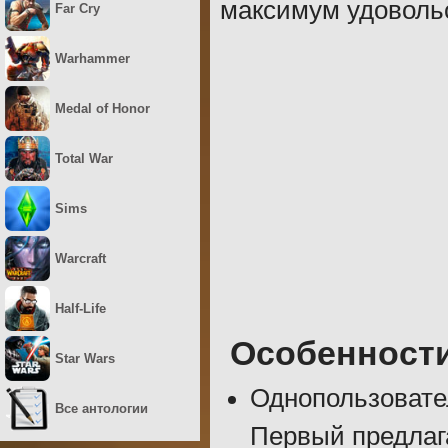
максимум удоволь
Far Cry
Warhammer
Medal of Honor
Total War
Sims
Warcraft
Half-Life
Особенност
Star Wars
Однопользовате
Все антологии
Первый предлага