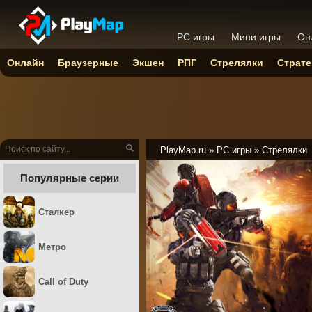
PC игры
Мини игры
Он
Онлайн
Браузерные
Экшен
РПГ
Стрелялки
Страте
PlayMap.ru
»
PC игры
»
Стрелялки
Популярные серии
Сталкер
Метро
Call of Duty