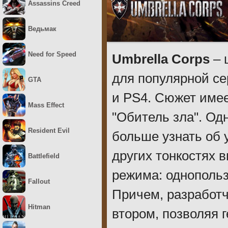
Assassins Creed
Ведьмак
Need for Speed
Umbrella Corps
– 
для популярной се
GTA
и PS4. Сюжет имее
Mass Effect
"Обитель зла". Одн
Resident Evil
больше узнать об 
других тонкостях
Battlefield
режима: однопольз
Fallout
Причем, разработч
Hitman
втором, позволяя 