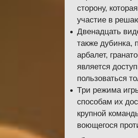
сторону, котора
участие в реша
Двенадцать видо
также дубинка, 
арбалет, гранат
является досту
пользоваться то
Три режима игр
способам их дос
крупной команды
воющегося проти