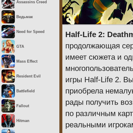
Assassins Creed
Ведьмак
Need for Speed
Half-Life 2: Death
продолжающая сер
GTA
имеет сюжета и од
Mass Effect
многопользовател
Resident Evil
игры Half-Life 2. 
приобрела немалу
Battlefield
рады получить во
Fallout
по различным карт
Hitman
реальными игрока