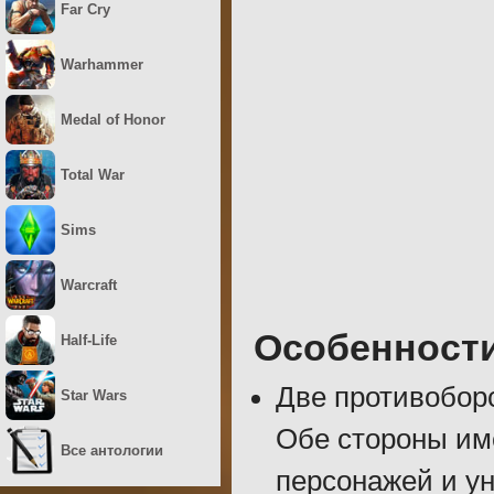
Far Cry
Warhammer
Medal of Honor
Total War
Sims
Warcraft
Особенност
Half-Life
Две противобор
Star Wars
Обе стороны им
Все антологии
персонажей и у