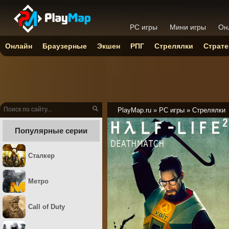
PC игры
Мини игры
Он
Онлайн
Браузерные
Экшен
РПГ
Стрелялки
Страте
PlayMap.ru
»
PC игры
»
Стрелялки
Популярные серии
Сталкер
Метро
Call of Duty