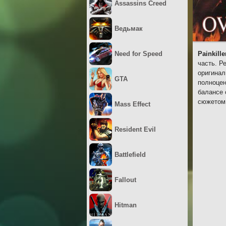
Assassins Creed
Ведьмак
Need for Speed
Painkill
часть. Р
оригинал
GTA
полноцен
балансе 
сюжетом 
Mass Effect
Resident Evil
Battlefield
Fallout
Hitman