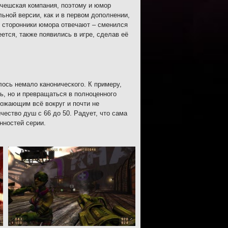
 чешская компания, поэтому и юмор
ьной версии, как и в первом дополнении,
т сторонники юмора отвечают – сменился
ется, также появились в игре, сделав её
ось немало канонического. К примеру,
ь, но и превращаться в полноценного
тожающим всё вокруг и почти не
ество душ с 66 до 50. Радует, что сама
нностей серии.