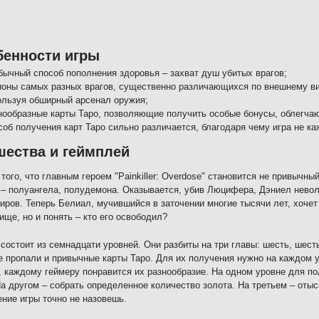
бенности игры
бычный способ пополнения здоровья – захват душ убитых врагов;
ионы самых разных врагов, существенно различающихся по внешнему вид
ользуя обширный арсенал оружия;
нообразные карты Таро, позволяющие получить особые бонусы, облегча
соб получения карт Таро сильно различается, благодаря чему игра не ка
ества и геймплей
 того, что главным героем "Painkiller: Overdose" становится не привычны
– полуангела, полудемона. Оказывается, убив Люцифера, Дэниел невол
иров. Теперь Белиал, мучившийся в заточении многие тысячи лет, хочет 
ище, но и понять – кто его освободил?
 состоит из семнадцати уровней. Они разбиты на три главы: шесть, шест
е пропали и привычные карты Таро. Для их получения нужно на каждом 
 каждому геймеру понравится их разнообразие. На одном уровне для по
На другом – собрать определенное количество золота. На третьем – оты
ние игры точно не назовешь.