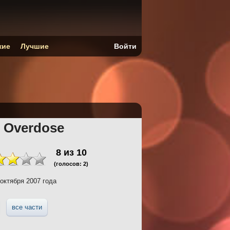
кие
Лучшие
Войти
r: Overdose
8
из
10
(голосов:
2
)
октября 2007 года
все части