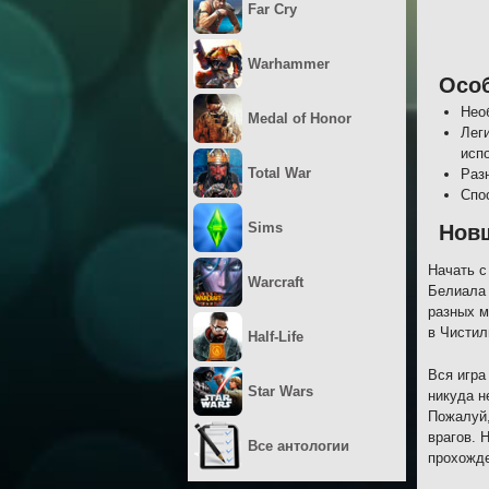
Far Cry
Warhammer
Осо
Нео
Medal of Honor
Лег
исп
Total War
Раз
Спо
Sims
Новш
Начать с
Warcraft
Белиала 
разных м
в Чистил
Half-Life
Вся игра
Star Wars
никуда н
Пожалуй,
врагов. 
Все антологии
прохожде