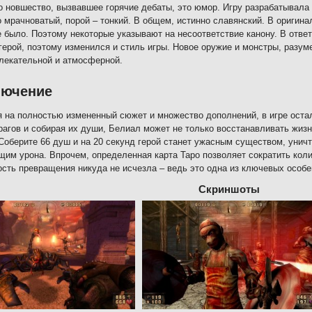
 новшество, вызвавшее горячие дебаты, это юмор. Игру разрабатывала
 мрачноватый, порой – тонкий. В общем, истинно славянский. В оригинал
 было. Поэтому некоторые указывают на несоответствие канону. В отве
герой, поэтому изменился и стиль игры. Новое оружие и монстры, разуме
лекательной и атмосферной.
лючение
 на полностью измененный сюжет и множество дополнений, в игре остал
рагов и собирая их души, Белиал может не только восстанавливать жизн
Соберите 66 душ и на 20 секунд герой станет ужасным существом, унич
им урона. Впрочем, определенная карта Таро позволяет сократить колич
сть превращения никуда не исчезла – ведь это одна из ключевых особе
Скриншоты