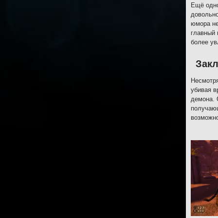
Ещё одно
довольно
юмора не
главный 
более ув
Зак
Несмотря
убивая в
демона. 
получающ
возможно