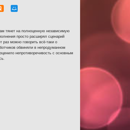
рам тянет на полноценную независимую
ополнения просто расширял сценарий
т раз можно говорить всё-таки о
аботчиков обвиняли в непродуманном
оценило непротиворечивость с основным
сь.