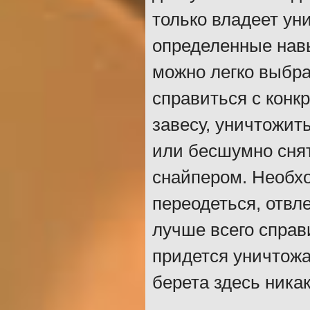
только владеет ун
определенные нав
можно легко выбра
справиться с кон
завесу, уничтожит
или бесшумно снят
снайпером. Необх
переодеться, отвл
лучше всего справ
придется уничтожа
берета здесь никак