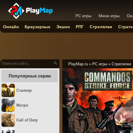
PC игры
Мини игры
Он
Онлайн
Браузерные
Экшен
РПГ
Стрелялки
Страте
PlayMap.ru
»
PC игры
»
Стрелялки
Популярные серии
Сталкер
Метро
Call of Duty