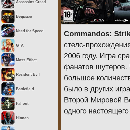
Assassins Creed
Ведьмак
Need for Speed
Commandos: Strik
стелс-прохождения
GTA
2006 году. Игра с
Mass Effect
фанатов шутеров. 
Resident Evil
большое количеств
было в других игр
Battlefield
Второй Мировой В
Fallout
одного настоящего
Hitman