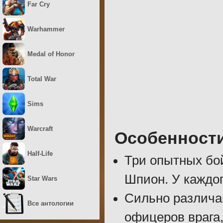
Far Cry
Warhammer
Medal of Honor
Total War
Sims
Warcraft
Особенност
Half-Life
Три опытных бо
Шпион. У каждо
Star Wars
Сильно различа
Все антологии
офицеров врага,