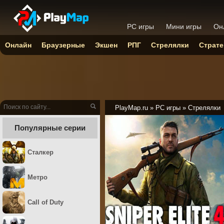
PC игры
Мини игры
Он
Онлайн
Браузерные
Экшен
РПГ
Стрелялки
Страте
PlayMap.ru
»
PC игры
»
Стрелялки
Популярные серии
Сталкер
Метро
Call of Duty