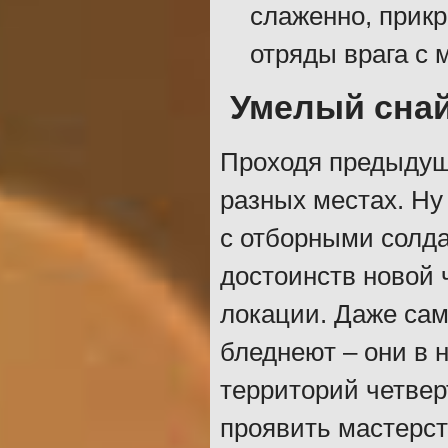
слаженно, прикр
отряды врага с
Умелый сна
Проходя предыдущи
разных местах. Ну 
с отборными солда
достоинств новой
локации. Даже са
бледнеют – они в 
территорий четвер
проявить мастерст