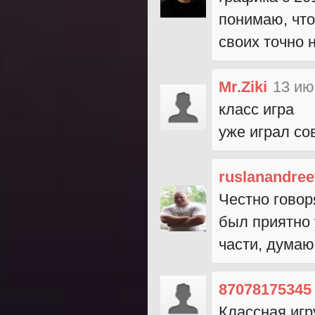
понимаю, что
своих точно 
Mr.Ziki
13 ию
класс игра
уже играл со
ruslanandre
Честно говор
был приятно 
части, думаю
87078175345
Классная игр