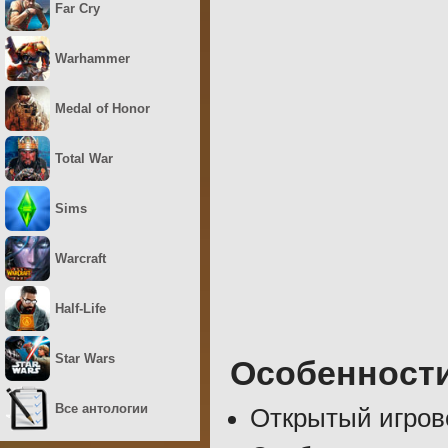
Far Cry
Warhammer
Medal of Honor
Total War
Sims
Warcraft
Half-Life
Star Wars
Особенност
Все антологии
Открытый игрово