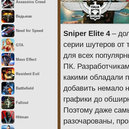
Assassins Creed
Ведьмак
Need for Speed
Sniper Elite 4
– до
серии шутеров от 
GTA
для всех популярн
Mass Effect
ПК. Разработчикам
Resident Evil
какими обладали п
добавить немало н
Battlefield
графики до обширн
Fallout
Поэтому даже сам
Hitman
разочарованы, про