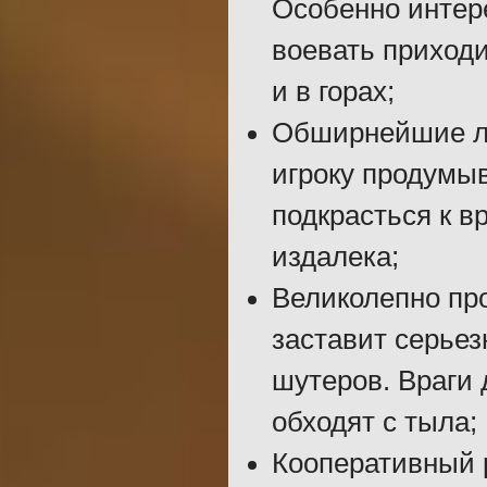
Особенно интере
воевать приходи
и в горах;
Обширнейшие л
игроку продумыв
подкрасться к в
издалека;
Великолепно пр
заставит серье
шутеров. Враги 
обходят с тыла;
Кооперативный 