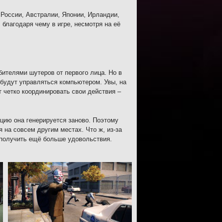
России, Австралии, Японии, Ирландии,
 благодаря чему в игре, несмотря на её
бителями шутеров от первого лица. Но в
 будут управляться компьютером. Увы, на
 четко координировать свои действия –
ацию она генерируется заново. Поэтому
 на совсем другим местах. Что ж, из-за
 получить ещё больше удовольствия.