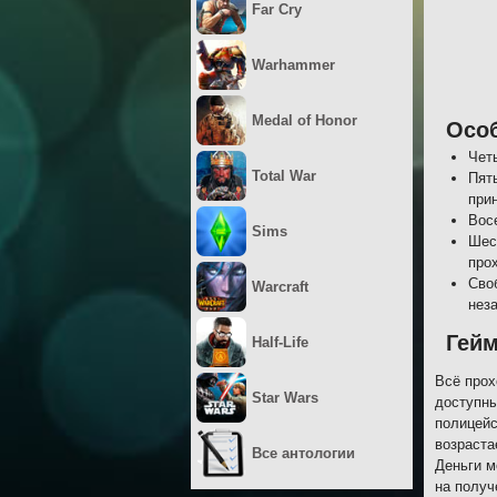
Far Cry
Warhammer
Medal of Honor
Осо
Чет
Total War
Пять
при
Вос
Sims
Шес
про
Сво
Warcraft
нез
Гей
Half-Life
Всё прох
Star Wars
доступны
полицейс
возраста
Все антологии
Деньги м
на получ