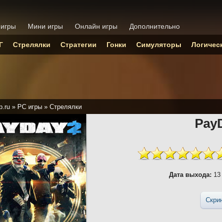
 игры
Мини игры
Онлайн игры
Дополнительно
Г
Стрелялки
Стратегии
Гонки
Симуляторы
Логичес
p.ru
»
PC игры
»
Стрелялки
Pay
Дата выхода:
13 
Скри