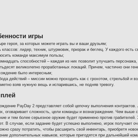
бенности игры
ыре героя, за которых можете играть вы и ваши друзьям;
 классов: лидер, техник, штурмовик, призрак и беглец. У каждого есть 
носить команде максимум пользы;
емнадцать способностей – каждая из них позволит улучшить персонажа, 
тьдесят великолепно проработанных локаций. Причем, частично они ген
хождение было интересным;
бода действий – миссии можно проходить как с грохотом, стрельбой и вз
аметно взяв нужную вещь и испарившись, не подняв тревогу.
мплей
ождение PayDay 2 представляет собой цепочку выполнения контрактов. 
х, оговаривает сложность, цели команды и вознаграждение. Чем выше 
кие и тем более серьезное оружие будет применено против грабителей.
ет. В случае, если задание будет успешно выполнено, игрок получает очк
ожно сразу потратить, чтобы расширить свой инвентарь, приобретя ново
ение дополнительных навыков, которые пригодятся при дальнейшей ком