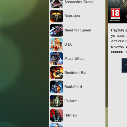
Assassins Creed
Ведьмак
Need for Speed
PayDay 
устроить
лет она 
GTA
множеств
совсем н
Mass Effect
Resident Evil
Battlefield
Fallout
Hitman