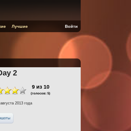
кие
Лучшие
Войти
Day 2
9
из
10
(голосов:
5
)
августа 2013 года
ншоты