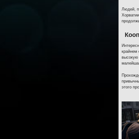
Людей, п
Хорватии
продолжи
Коо
Интересн
крайнем 
высокую 
малейшая
Прохожде
привычны
этого пр