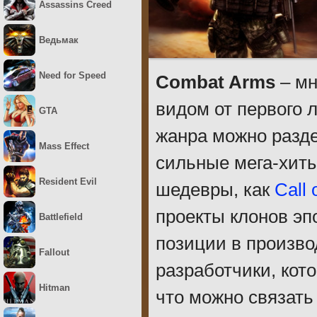
Assassins Creed
Ведьмак
Need for Speed
Combat Arms
– мн
видом от первого 
GTA
жанра можно разде
Mass Effect
сильные мега-хиты
Resident Evil
шедевры, как
Call 
проекты клонов эп
Battlefield
позиции в произво
Fallout
разработчики, кот
Hitman
что можно связать