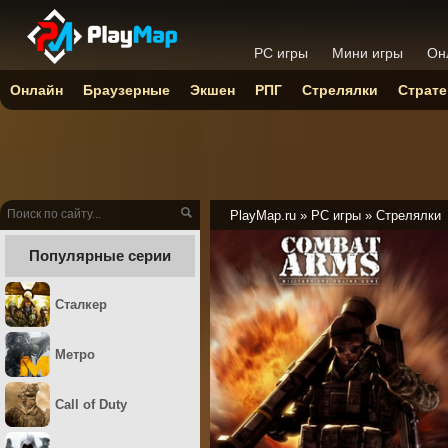
PC игры
Мини игры
Он
Онлайн
Браузерные
Экшен
РПГ
Стрелялки
Страте
PlayMap.ru
»
PC игры
»
Стрелялки
Популярные серии
Сталкер
Метро
Call of Duty