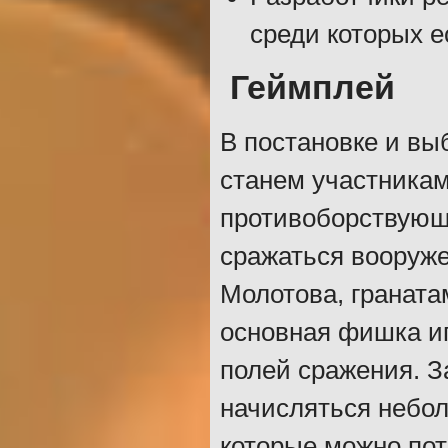
среди которых е
Геймплей
В постановке и вы
станем участника
противоборствующ
сражаться вооруж
Молотова, граната
основная фишка иг
полей сражения. З
начисляться небо
которые можно пот