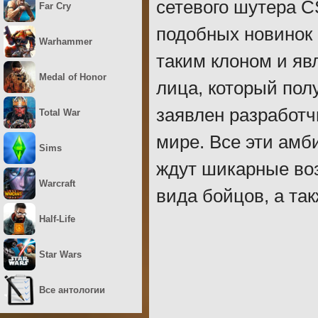
сетевого шутера C
Far Cry
подобных новинок
Warhammer
таким клоном и яв
Medal of Honor
лица, который пол
заявлен разработч
Total War
мире. Все эти амб
Sims
ждут шикарные во
Warcraft
вида бойцов, а та
Half-Life
Star Wars
Все антологии