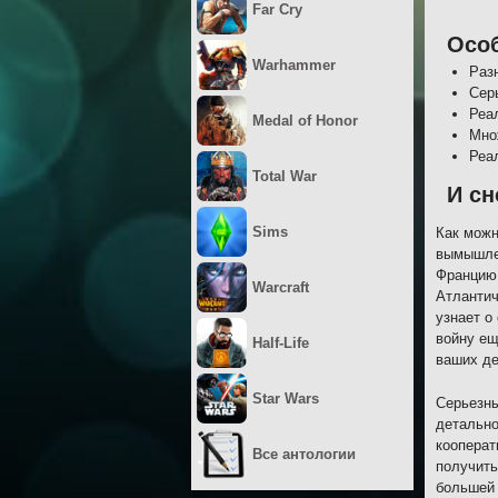
Far Cry
Осо
Warhammer
Раз
Сер
Реа
Medal of Honor
Мно
Реа
Total War
И сн
Sims
Как можн
вымышлен
Францию,
Warcraft
Атлантич
узнает о
войну ещ
Half-Life
ваших де
Star Wars
Серьезны
детально
кооперат
Все антологии
получить
большей 