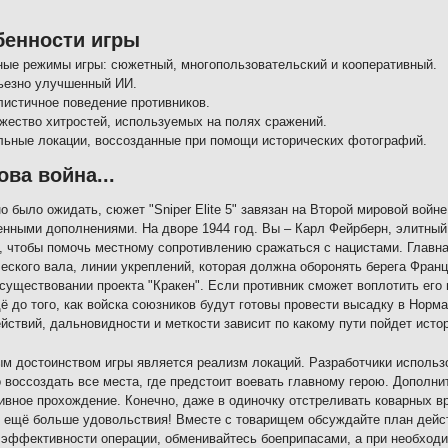
бенности игры
ные режимы игры: сюжетный, многопользовательский и кооперативный.
ьезно улучшенный ИИ.
листичное поведение противников.
жество хитростей, используемых на полях сражений.
льные локации, воссозданные при помощи исторических фотографий.
ова война...
о было ожидать, сюжет "Sniper Elite 5" завязан на Второй мировой вой
ными дополнениями. На дворе 1944 год. Вы – Карл Фейрберн, элитный 
 чтобы помочь местному сопротивлению сражаться с нацистами. Главна
еского вала, линии укреплений, которая должна оборонять берега Франц
 существовании проекта "Кракен". Если противник сможет воплотить его
ё до того, как войска союзников будут готовы провести высадку в Норма
йствий, дальновидности и меткости зависит по какому пути пойдет исто
м достоинством игры является реализм локаций. Разработчики исполь
 воссоздать все места, где предстоит воевать главному герою. Допол
ивное прохождение. Конечно, даже в одиночку отстреливать коварных вр
 ещё больше удовольствия! Вместе с товарищем обсуждайте план дейст
эффективности операции, обменивайтесь боеприпасами, а при необходи