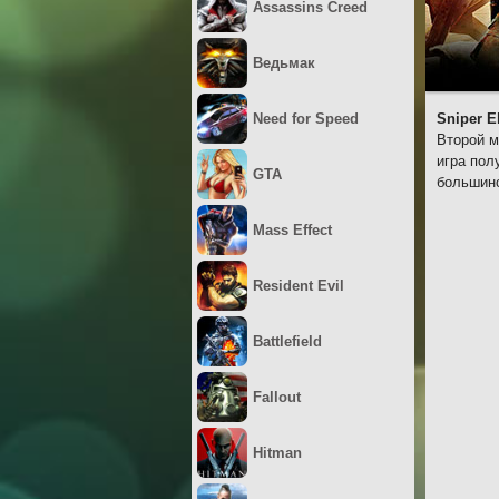
Assassins Creed
Ведьмак
Need for Speed
Sniper El
Второй м
игра пол
GTA
большинс
Mass Effect
Resident Evil
Battlefield
Fallout
Hitman