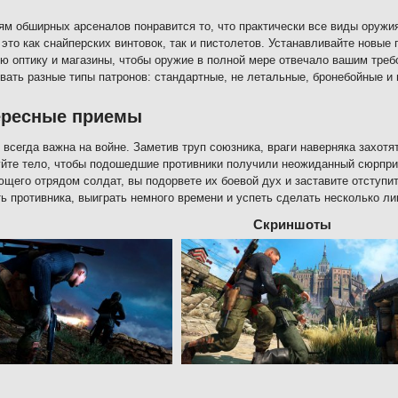
м обширных арсеналов понравится то, что практически все виды оружи
 это как снайперских винтовок, так и пистолетов. Устанавливайте новые
ю оптику и магазины, чтобы оружие в полной мере отвечало вашим тре
вать разные типы патронов: стандартные, не летальные, бронебойные и 
ересные приемы
 всегда важна на войне. Заметив труп союзника, враги наверняка захотят
йте тело, чтобы подошедшие противники получили неожиданный сюрпри
щего отрядом солдат, вы подорвете их боевой дух и заставите отступит
ь противника, выиграть немного времени и успеть сделать несколько л
Скриншоты