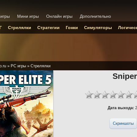
 игры
Мини игры
Онлайн игры
Дополнительно
Г
Стрелялки
Стратегии
Гонки
Симуляторы
Логичес
p.ru
»
PC игры
»
Стрелялки
Sniper
Дата выхода:
2
Скриншоты