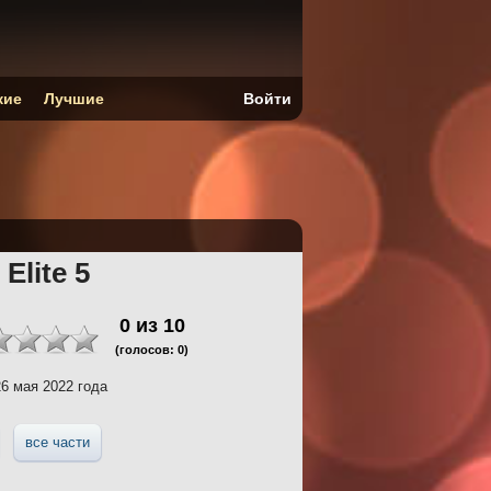
кие
Лучшие
Войти
 Elite 5
0
из
10
(голосов:
0
)
6 мая 2022 года
все части