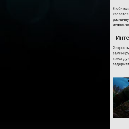
Любителя
касается
различну
использо
Инт
Хитрость
заминиру
командую
задержат