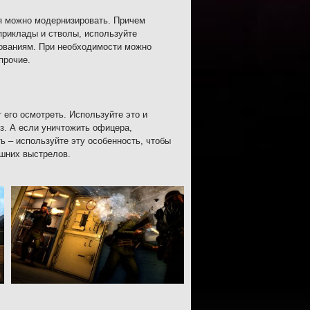
я можно модернизировать. Причем
 приклады и стволы, используйте
бованиям. При необходимости можно
прочие.
 его осмотреть. Используйте это и
з. А если уничтожить офицера,
ь – используйте эту особенность, чтобы
ишних выстрелов.