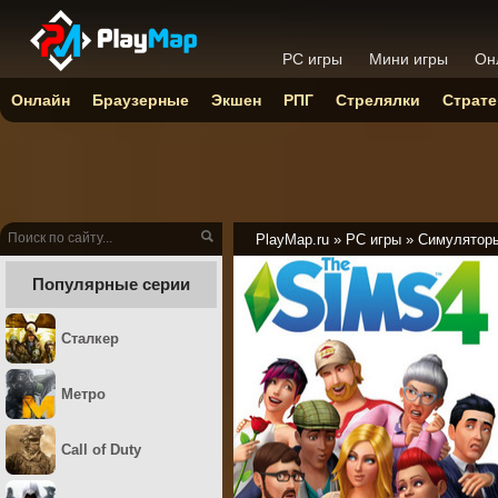
PC игры
Мини игры
Он
Онлайн
Браузерные
Экшен
РПГ
Стрелялки
Страте
PlayMap.ru
»
PC игры
»
Симулятор
Популярные серии
Сталкер
Метро
Call of Duty