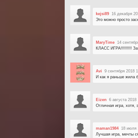
kejsi89
16 декабря 20
Это можно просто засе
MaryTime
14 сентябр
КЛАСС ИГРА!!!!!!!!! З
Avi
9 сентября 2018 1
И как я раньше жила 
Eizen
6 августа 2018 
Отличная игра, хотя, 
maman1984
18 июля 
Лучшая игра, мечты с