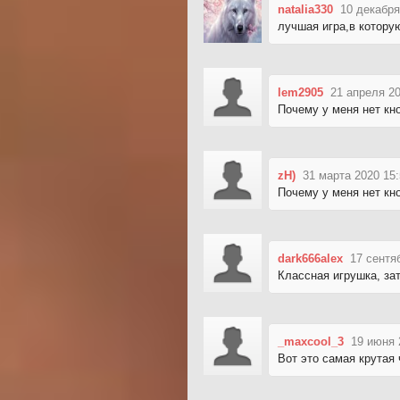
natalia330
10 декабря
лучшая игра,в котору
lem2905
21 апреля 20
Почему у меня нет кно
zH)
31 марта 2020 15
Почему у меня нет кно
dark666alex
17 сентя
Классная игрушка, зат
_maxcool_3
19 июня 
Вот это самая крутая 