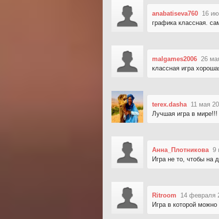
anabatiseva760
16 ию
графика классная. сам
malgames2006
26 ма
классная игра хороша
terex.dasha
11 мая 20
Лучшая игра в мире!!!
Анна_Плотникова
9 
Игра не то, чтобы на 
Ritroom
14 февраля 
Игра в которой можно 