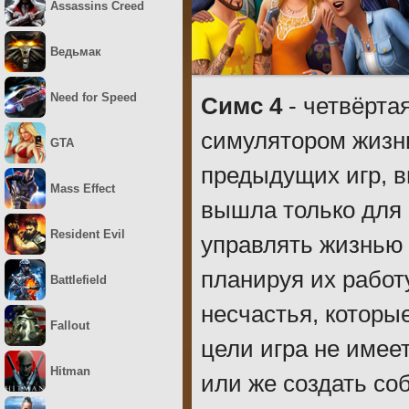
Assassins Creed
Ведьмак
Need for Speed
Симс 4
- четвёрта
симулятором жизни
GTA
предыдущих игр, 
Mass Effect
вышла только для 
Resident Evil
управлять жизнью 
планируя их работ
Battlefield
несчастья, которые
Fallout
цели игра не имее
Hitman
или же создать соб