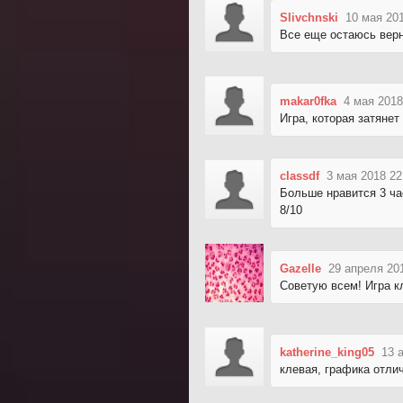
Slivchnski
10 мая 20
Все еще остаюсь верн
makar0fka
4 мая 2018
Игра, которая затянет
classdf
3 мая 2018 22
Больше нравится 3 час
8/10
Gazelle
29 апреля 20
Советую всем! Игра к
katherine_king05
13 
клевая, графика отлич