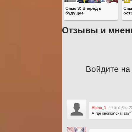
Симс 3: Вперёд в
Сим
будущее
ост
Отзывы и мнен
Войдите на 
Alena_1
29 октября 2
А где кнопка"скачать"