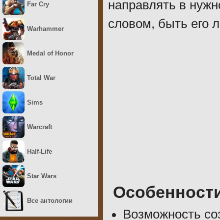
направлять в нужн
Far Cry
словом, быть его 
Warhammer
Medal of Honor
Total War
Sims
Warcraft
Half-Life
Star Wars
Особенност
Все антологии
Возможность со