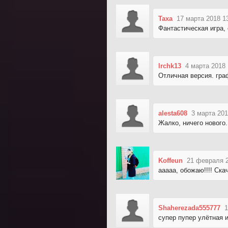
Taxa
17 марта 2018 1
Фантастическая игра,
lrchk13
4 марта 2018 
Отличная версия. гра
alesta608
3 марта 201
Жалко, ничего нового
Koffeun
21 февраля 2
ааааа, обожаю!!!! Скач
Shaherezada555777
1
cупер пупер улётная иг