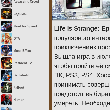
Assassins Creed
Ведьмак
Need for Speed
Life is Strange: E
популярного интер
GTA
приключениях про
Mass Effect
Вышла игра в июле
Resident Evil
чтобы пройти её с
ПК, PS3, PS4, Xbo
Battlefield
принимать соверше
Fallout
предстоит выбират
Hitman
умереть. Необходи