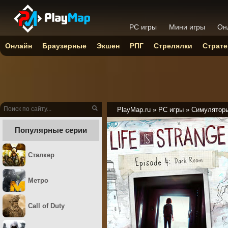
PC игры
Мини игры
Он
Онлайн
Браузерные
Экшен
РПГ
Стрелялки
Страте
PlayMap.ru
»
PC игры
»
Симулятор
Популярные серии
Сталкер
Метро
Call of Duty