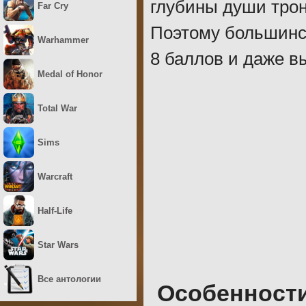
глубины души трон
Far Cry
Поэтому большинст
Warhammer
8 баллов и даже в
Medal of Honor
Total War
Sims
Warcraft
Half-Life
Star Wars
Все антологии
Особенност