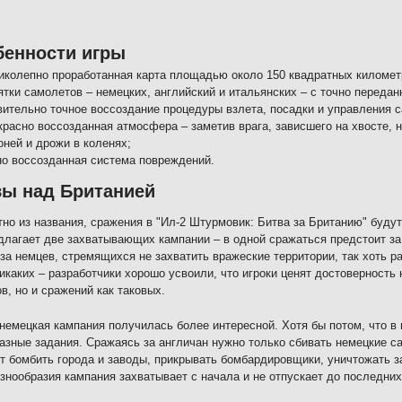
бенности игры
иколепно проработанная карта площадью около 150 квадратных километ
ятки самолетов – немецких, английский и итальянских – с точно переда
вительно точное воссоздание процедуры взлета, посадки и управления 
красно воссозданная атмосфера – заметив врага, зависшего на хвосте,
оней и дрожи в коленях;
но воссозданная система повреждений.
вы над Британией
тно из названия, сражения в "Ил-2 Штурмовик: Битва за Британию" буд
длагает две захватывающих кампании – в одной сражаться предстоит за
 за немцев, стремящихся не захватить вражеские территории, так хоть р
икаких – разработчики хорошо усвоили, что игроки ценят достоверность 
в, но и сражений как таковых.
немецкая кампания получилась более интересной. Хотя бы потом, что в
азные задания. Сражаясь за англичан нужно только сбивать немецкие 
т бомбить города и заводы, прикрывать бомбардировщики, уничтожать за
азнообразия кампания захватывает с начала и не отпускает до последних