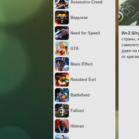
Assassins Creed
Ведьмак
Need for Speed
Ил-2 Шт
страны, 
самолето
GTA
даже на 
от крити
Mass Effect
Resident Evil
Battlefield
Fallout
Hitman