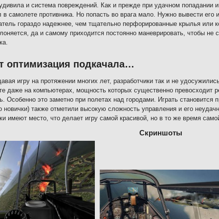
удивила и система повреждений. Как и прежде при удачном попадании иг
 в самолете противника. Но попасть во врага мало. Нужно вывести его 
атель гораздо надежнее, чем тщательно перфорированные крылья или кор
лоняется, да и самому приходится постоянно маневрировать, чтобы не с
ка.
т оптимизация подкачала…
давая игру на протяжении многих лет, разработчики так и не удосужилис
те даже на компьютерах, мощность которых существенно превосходит р
ь. Особенно это заметно при полетах над городами. Играть становится
о новички) также отметили высокую сложность управления и его неудач
ки имеют место, что делает игру самой красивой, но в то же время само
Скриншоты