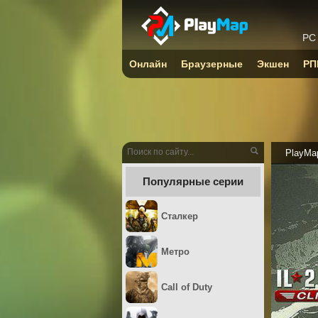
PC
Онлайн
Браузерные
Экшен
РП
PlayMa
Популярные серии
Сталкер
Метро
Call of Duty