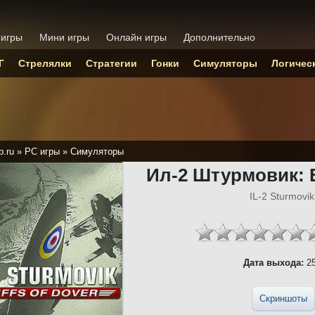
 игры
Мини игры
Онлайн игры
Дополнительно
Г
Стрелялки
Стратегии
Гонки
Симуляторы
Логичес
p.ru
»
PC игры
»
Симуляторы
Ил-2 Штурмовик: 
IL-2 Sturmovik:
Дата выхода:
25
Скриншоты