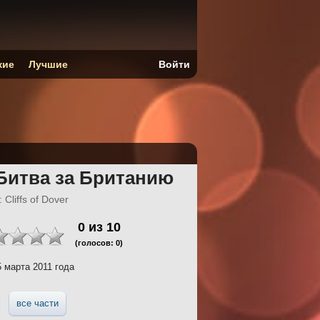
кие
Лучшие
Войти
Битва за Британию
 Cliffs of Dover
0
из
10
(голосов:
0
)
 марта 2011 года
все части