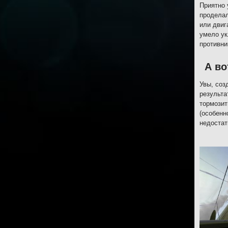
Приятно 
проделал
или двиг
умело ук
противни
А во
Увы, соз
результа
тормозит
(особенн
недостат