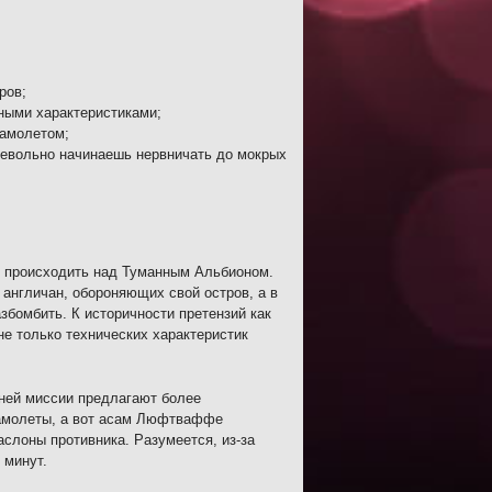
ров;
нными характеристиками;
самолетом;
 невольно начинаешь нервничать до мокрых
ут происходить над Туманным Альбионом.
 англичан, обороняющих свой остров, а в
азбомбить. К историчности претензий как
не только технических характеристик
 ней миссии предлагают более
самолеты, а вот асам Люфтваффе
слоны противника. Разумеется, из-за
 минут.