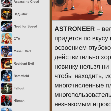
Assassins Creed
Ведьмак
Need for Speed
ASTRONEER
– ве
придется по вкусу
GTA
освоением глубоко
Mass Effect
действительно хор
Resident Evil
новинку нельзя ни
чтобы находить, и
Battlefield
многочисленные пл
Fallout
многопользователь
Hitman
незнакомым игроко