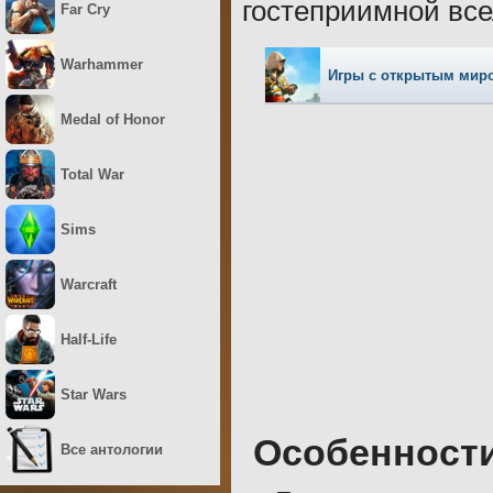
гостеприимной все
Far Cry
Warhammer
Игры с открытым мир
Medal of Honor
Total War
Sims
Warcraft
Half-Life
Star Wars
Особенност
Все антологии