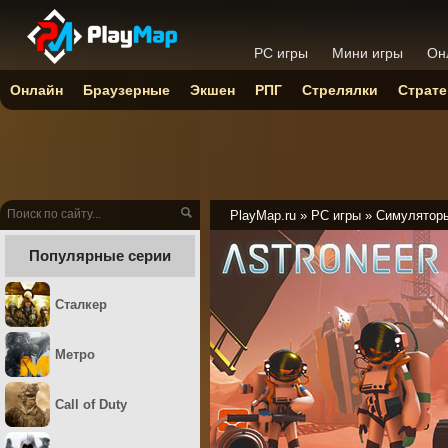
PC игры
Мини игры
Он
Онлайн
Браузерные
Экшен
РПГ
Стрелялки
Страте
PlayMap.ru
»
PC игры
»
Симулятор
Популярные серии
Сталкер
Метро
Call of Duty