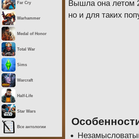
Вышла она летом 2
Far Cry
но и для таких по
Warhammer
Medal of Honor
Total War
Sims
Warcraft
Half-Life
Star Wars
Особенност
Все антологии
Незамысловатый