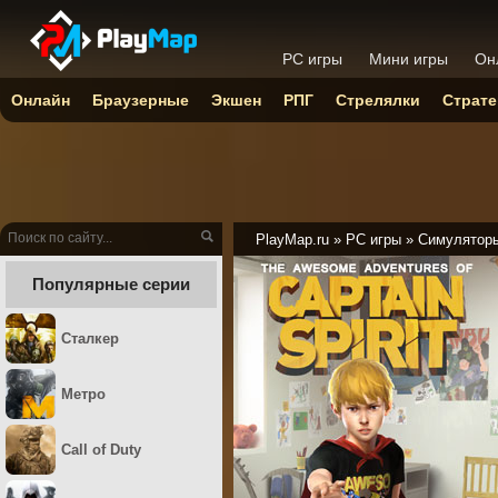
PC игры
Мини игры
Он
Онлайн
Браузерные
Экшен
РПГ
Стрелялки
Страте
PlayMap.ru
»
PC игры
»
Симулятор
Популярные серии
Сталкер
Метро
Call of Duty