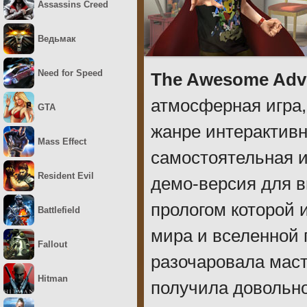
Assassins Creed
Ведьмак
Need for Speed
The Awesome Adven
атмосферная игра
GTA
жанре интерактивно
Mass Effect
самостоятельная и
Resident Evil
демо-версия для вы
прологом которой 
Battlefield
мира и вселенной 
Fallout
разочаровала маст
Hitman
получила довольно