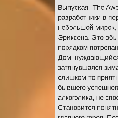
Выпуская "The Awes
разработчики в пе
небольшой мирок, 
Эриксена. Это обы
порядком потрепан
Дом, нуждающийся
затянувшаяся зима
слишком-то приятн
бывшего успешного
алкоголика, не спо
Становится понятн
главного героя. По