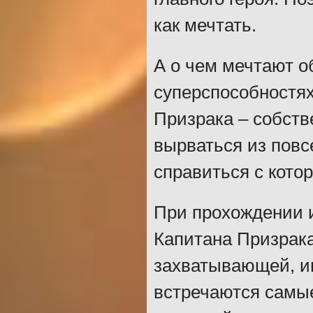
как мечтать.
А о чем мечтают о
суперспособностях
Призрака – собств
вырваться из повс
справиться с кото
При прохождении и
Капитана Призрака
захватывающей, и
встречаются самые