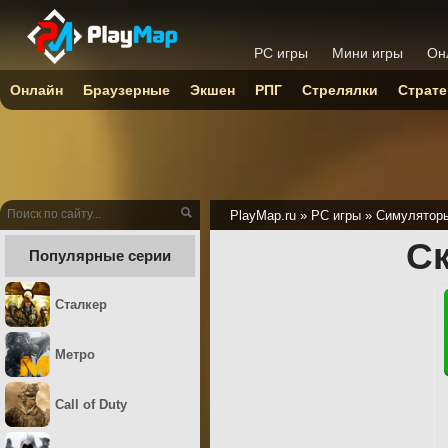
PC игры
Мини игры
Он
Онлайн
Браузерные
Экшен
РПГ
Стрелялки
Страте
PlayMap.ru
»
PC игры
»
Симулятор
Ск
Популярные серии
Сталкер
Метро
Call of Duty