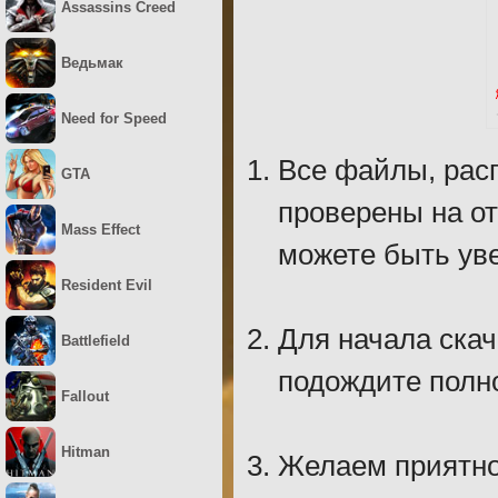
Assassins Creed
Ведьмак
Need for Speed
Все файлы, рас
GTA
проверены на о
Mass Effect
можете быть уве
Resident Evil
Для начала скач
Battlefield
подождите полно
Fallout
Hitman
Желаем приятно