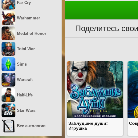
Far Cry
Warhammer
Поделитесь свои
Medal of Honor
Total War
Sims
Warcraft
Half-Life
Star Wars
Заблудшие души:
Сок
Все антологии
Игрушка