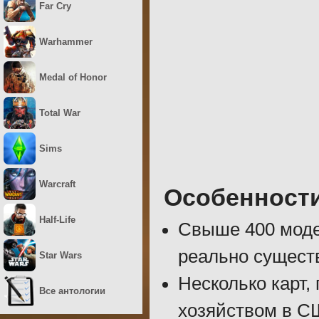
Far Cry
Warhammer
Medal of Honor
Total War
Sims
Warcraft
Особенност
Half-Life
Свыше 400 моде
реально сущест
Star Wars
Несколько карт
Все антологии
хозяйством в С