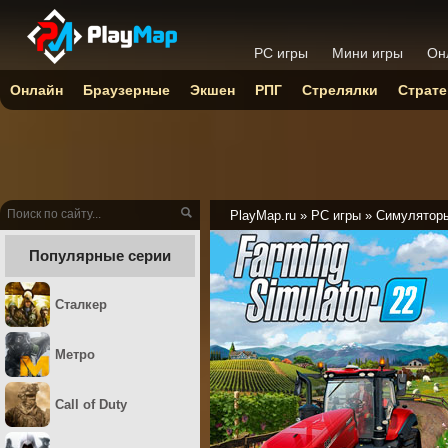
PC игры
Мини игры
Он
Онлайн
Браузерные
Экшен
РПГ
Стрелялки
Страте
PlayMap.ru
»
PC игры
»
Симулятор
Популярные серии
Сталкер
Метро
Call of Duty