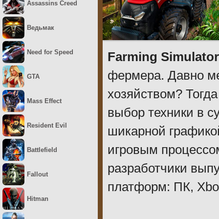
Assassins Creed
Ведьмак
Need for Speed
Farming Simulator
фермера. Давно ме
GTA
хозяйством? Тогда
Mass Effect
выбор техники в с
Resident Evil
шикарной графикой
игровым процессом
Battlefield
разработчики выпу
Fallout
платформ: ПК, Xbox
Hitman