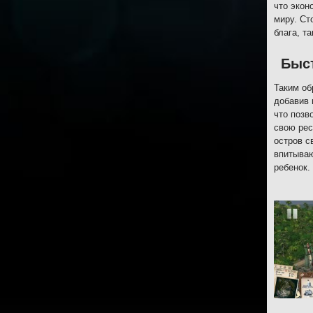
что экон
миру. Ст
блага, т
Быс
Таким об
добавив 
что позв
свою рес
остров с
впитываю
ребенок.