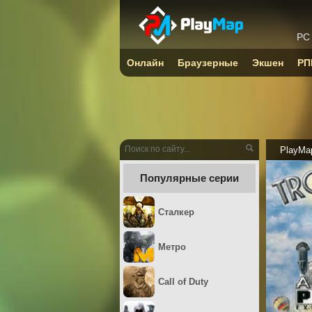
PC
Онлайн
Браузерные
Экшен
РП
PlayMa
Популярные серии
Сталкер
Метро
Call of Duty