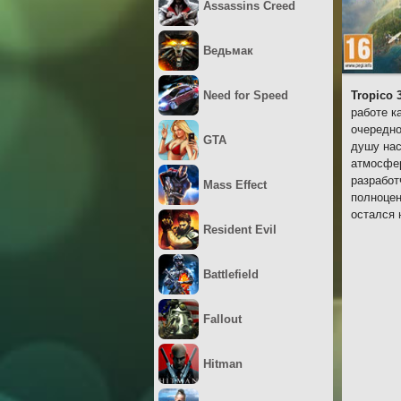
Assassins Creed
Ведьмак
Need for Speed
Tropico 
работе к
очередно
GTA
душу нас
атмосфер
разработ
Mass Effect
полноцен
остался 
Resident Evil
Battlefield
Fallout
Hitman