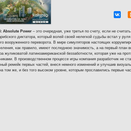
3: Absolute Power
– это очередная, уже третья по счету, если не считат
арибского диктатора, который волей своей нелегкой судьбы встал у рул
го вооруженного переворота. В мире симуляторов настоящих коррумпи
еления, как правило, имеют последнюю значимость, а на первый план 
а жуликоватой латиноамериканской беззаботности, которая уже на прот
чиками. В производственном процессе игры компания разработчик не ста
ный ремейк первых частей, внеся немного изменений и улучшив визуа
на том же, и без того высоком уровне, которым прославились первые час