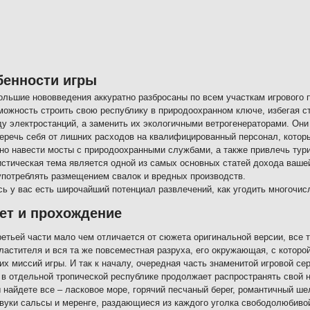
бенности игры
ольшие нововведения аккуратно разбросаны по всем участкам игрового 
можность строить свою республику в природоохранном ключе, избегая 
ду электростанций, а заменить их экологичными ветрогенераторами. Они
беречь себя от лишних расходов на квалифицированный персонал, котор
но навести мосты с природоохранными службами, а также привлечь тури
истическая тема является одной из самых основных статей дохода вашей 
употреблять размещением свалок и вредных производств.
сь у вас есть широчайший потенциал развлечений, как угодить многочис
ет и прохождение
етьей части мало чем отличается от сюжета оригинальной версии, все то
ластителя и вся та же повсеместная разруха, его окружающая, с которо
их миссий игры. И так к началу, очередная часть знаменитой игровой с
 в отдельной тропической республике продолжает распространять свой
 найдете все – ласковое море, горячий песчаный берег, романтичный ше
звуки сальсы и меренге, раздающиеся из каждого уголка свободолюбивой