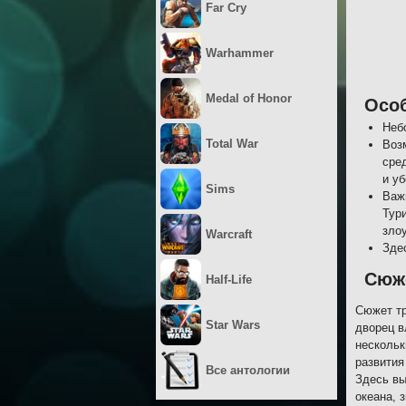
Far Cry
Warhammer
Medal of Honor
Осо
Неб
Total War
Воз
сре
и у
Sims
Важ
Тур
зло
Warcraft
Зде
Сюж
Half-Life
Сюжет тр
Star Wars
дворец в
нескольк
развития
Все антологии
Здесь вы
океана, 