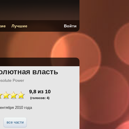
кие
Лучшие
Войти
солютная власть
bsolute Power
9,8
из
10
(голосов:
4
)
ентября 2010 года
все части