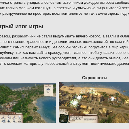
омика страны в упадке, а основным источником доходов острова свободы
оит только мельком взглянуть в светлые и улыбчивые лица жителей остр
ак раскрученные на просторах всех континентов не так важны здесь, под
трый итог игры
разом, разработчики не стали выдумывать ничего нового, а взяли и обл
в него немного красочности и дополнительных возможностей, но сам ге
оляет с самых первых минут, без особой раскачки погрузится в мир кари
публику, так как вам заблагорассудится, главное, чтобы у ваших верно
вободы или назначить нового руководителя, а это они делать умеют, бл
т с молоком матери, а универсальный инструмент политического диало
Скриншоты