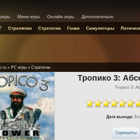
 игры
Мини игры
Онлайн игры
Дополнительно
Г
Стрелялки
Стратегии
Гонки
Симуляторы
Логичес
p.ru
»
PC игры
»
Стратегии
Тропико 3: Аб
Tropico 3: A
Дата выхода:
3 с
Скриншоты