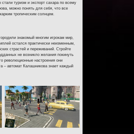
 стали туризм и экспорт сахара по всему
ова, можно понять для себя, что все
 жарким тропическим солнцем.
агородили знакомый многим игрокам мир,
ймплей остался практически неизменным,
бских страстей и переживаний. Стройте
подданных не возникло желания покинуть
аго революционные настроения они
га – автомат Калашникова знает каждый