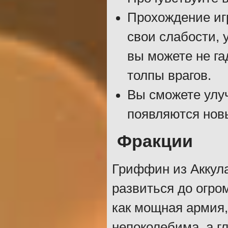
Прохождение игр
свои слабости, у
вы можете не га
толпы врагов.
Вы сможете улуч
появляются нов
Фракции
Гриффин из Аккула
развиться до огро
как мощная армия,
непоколебима, а г