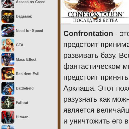
Assassins Creed
Ведьмак
Need for Speed
Confrontation
- эт
предстоит принима
GTA
развивать базу. Вс
Mass Effect
фантастическом м
Resident Evil
предстоит принять
Арклаша. Этот пох
Battlefield
разузнать как мож
Fallout
является величайш
Hitman
и уничтожить его 