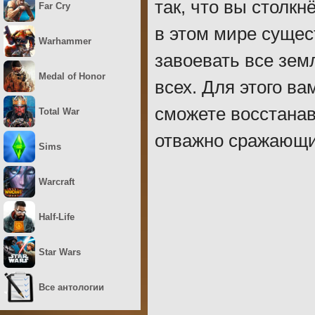
так, что вы столкн
Far Cry
в этом мире сущес
Warhammer
завоевать все зем
Medal of Honor
всех. Для этого ва
сможете восстанав
Total War
отважно сражающи
Sims
Warcraft
Half-Life
Star Wars
Все антологии