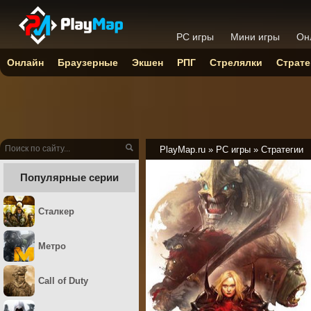
PC игры
Мини игры
Он
Онлайн
Браузерные
Экшен
РПГ
Стрелялки
Страте
PlayMap.ru
»
PC игры
»
Стратегии
Популярные серии
Сталкер
Метро
Call of Duty