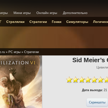
 игры
Мини игры
Онлайн игры
Дополнительно
Г
Стрелялки
Стратегии
Гонки
Симуляторы
Логичес
p.ru
»
PC игры
»
Стратегии
Sid Meier’s 
Цивили
Дата выхода:
21 
Скриншоты