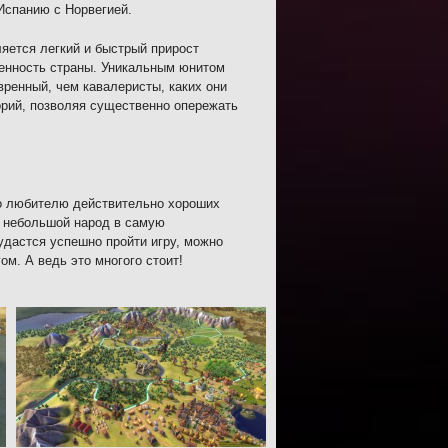
Испанию с Норвегией.
яется легкий и быстрый прирост
венность страны. Уникальным юнитом
вренный, чем кавалеристы, каких они
орий, позволяя существенно опережать
то любителю действительно хороших
ь небольшой народ в самую
 удастся успешно пройти игру, можно
м. А ведь это многого стоит!