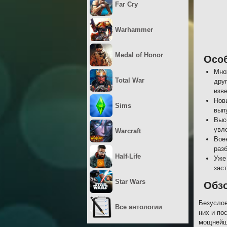
Far Cry
Warhammer
Medal of Honor
Осо
Мно
Total War
дру
изв
Нов
Sims
вып
Выс
увл
Warcraft
Вое
раз
Half-Life
Уже
зас
Star Wars
Обз
Безуслов
Все антологии
них и по
мощнейше