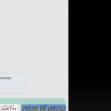
мпьютер: