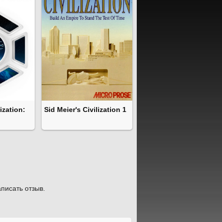
lization:
Sid Meier's Civilization 1
писать отзыв.