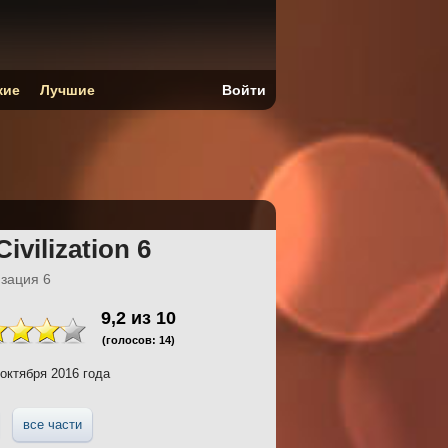
кие
Лучшие
Войти
Civilization 6
зация 6
9,2
из
10
(голосов:
14
)
октября 2016 года
все части