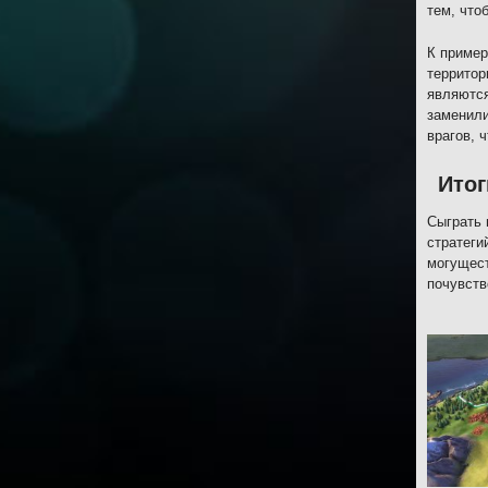
тем, что
К пример
территор
являются
заменили
врагов, 
Итог
Сыграть 
стратеги
могущест
почувств