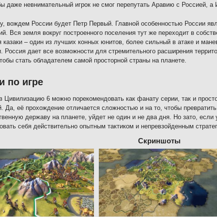
бы даже невнимательный игрок не смог перепутать Аравию с Россией, а 
у, вождем России будет Петр Первый. Главной особенностью России явл
ий. Вся земля вокруг построенного поселения тут же переходит в собст
 казаки – один из лучших конных юнитов, более сильный в атаке и мане
. Россия дает все возможности для стремительного расширения террит
чтобы стать обладателем самой просторной страны на планете.
и по игре
в Цивилизацию 6 можно порекомендовать как фанату серии, так и прос
й. Да, её прохождение отличается сложностью и на то, чтобы превратит
венную державу на планете, уйдет не один и не два дня. Но зато, если
овать себя действительно опытным тактиком и непревзойденным стратего
Скриншоты