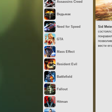
Assassins Creed
Ведьмак
Need for Speed
Sid Meier
состоялс
понравил
GTA
позволив
вести ег
Mass Effect
Resident Evil
Battlefield
Fallout
Hitman