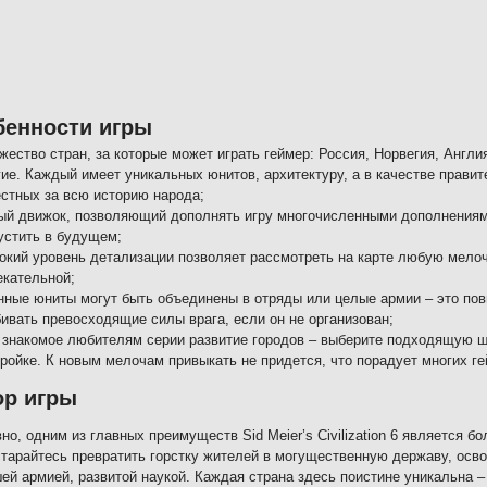
бенности игры
жество стран, за которые может играть геймер: Россия, Норвегия, Англи
гие. Каждый имеет уникальных юнитов, архитектуру, а в качестве прави
естных за всю историю народа;
ый движок, позволяющий дополнять игру многочисленными дополнениями
устить в будущем;
окий уровень детализации позволяет рассмотреть на карте любую мелочь
екательной;
нные юниты могут быть объединены в отряды или целые армии – это пов
бивать превосходящие силы врага, если он не организован;
 знакомое любителям серии развитие городов – выберите подходящую ше
тройке. К новым мелочам привыкать не придется, что порадует многих ге
ор игры
но, одним из главных преимуществ Sid Meier’s Civilization 6 является 
старайтесь превратить горстку жителей в могущественную державу, о
й армией, развитой наукой. Каждая страна здесь поистине уникальна –