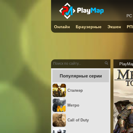
PC
Онлайн
Браузерные
Экшен
РП
PlayMa
Популярные серии
Сталкер
Метро
Call of Duty