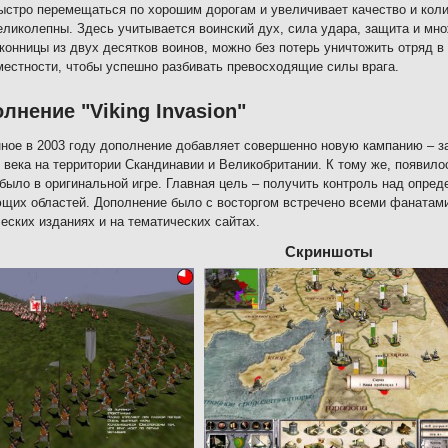
ыстро перемещаться по хорошим дорогам и увеличивает качество и коли
еликолепны. Здесь учитывается воинский дух, сила удара, защита и мно
конницы из двух десятков воинов, можно без потерь уничтожить отряд в
естности, чтобы успешно разбивать превосходящие силы врага.
лнение "Viking Invasion"
ое в 2003 году дополнение добавляет совершенно новую кампанию – за
XI века на территории Скандинавии и Великобритании. К тому же, появи
 было в оригинальной игре. Главная цель – получить контроль над опре
щих областей. Дополнение было с восторгом встречено всеми фанатами 
еских изданиях и на тематических сайтах.
Скриншоты