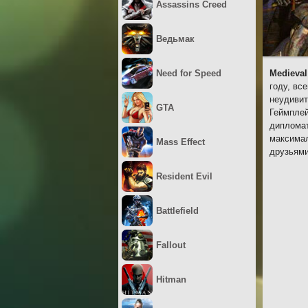
Assassins Creed
Ведьмак
Need for Speed
Medieval
году, вс
неудивит
GTA
Геймплей
дипломат
максимал
Mass Effect
друзьями
Resident Evil
Battlefield
Fallout
Hitman