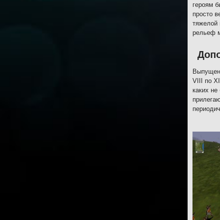
героям б
просто в
тяжелой 
рельеф м
Допо
Выпущенн
VIII по 
каких не
прилегаю
периодич