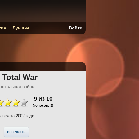
кие
Лучшие
Войти
 Total War
 тотальная война
9
из
10
(голосов:
3
)
августа 2002 года
все части