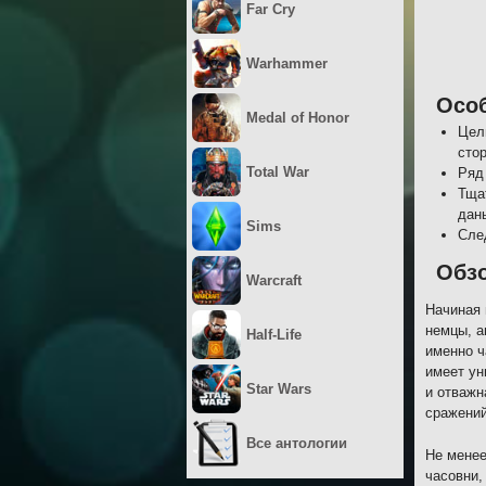
Far Cry
Warhammer
Осо
Medal of Honor
Цел
сто
Total War
Ряд
Тща
дан
Sims
Сле
Обз
Warcraft
Начиная 
немцы, а
Half-Life
именно ч
имеет ун
Star Wars
и отважн
сражений
Все антологии
Не менее
часовни,