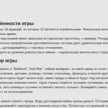
бенности игры
ых 20 фракций, из которых 12 являются играбельными. Уникальные юнит
роны армии;
 персонажей имеет реальные исторические прототипы, к примеру, Ричар
тельно проработанная дипломатическая система дает удивительные воз
ь, договаривайтесь о торговых отношениях;
дите за уровнем довольства в замках – недовольные жители могут подня
ор игры
играть в "Medieval: Total War", геймер выбирает, за какой народ он хочет
нгличане, датчане, испанцы, поляки, итальянцы, французы и многие други
асти карты будет начата игра, какие города и области будут под контро
икальные военные юниты. Одна страна славится лучшими лучниками, но 
а, зато конница и лучники оставляют желать лучшего. Выбирайте самых
 с их использованием.
 важно строить города. Ведь для ведения войны нужны деньги. Отстраив
 развивайте земледелие и военное искусство. Полностью отстроенный з