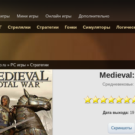
 игры
Мини игры
Онлайн игры
Дополнительно
Г
Стрелялки
Стратегии
Гонки
Симуляторы
Логичес
p.ru
»
PC игры
»
Стратегии
Medieval:
Средневековье:
Дата выхода:
19 
Скриншоты