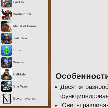
Far Cry
Warhammer
Medal of Honor
Total War
Sims
Warcraft
Особенност
Half-Life
Десятки разноо
Star Wars
функционирован
Все антологии
Юниты различаю