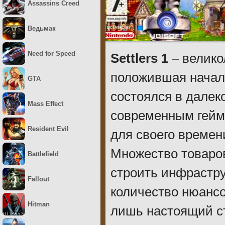
Assassins Creed
Ведьмак
Need for Speed
Settlers 1
– велико
положившая начало
GTA
состоялся в далеко
Mass Effect
современным гейм
Resident Evil
для своего времен
Множество товаро
Battlefield
строить инфрастру
Fallout
количество нюансо
Hitman
лишь настоящий ст