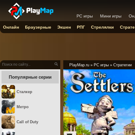
PC игры
Мини игры
Он
Онлайн
Браузерные
Экшен
РПГ
Стрелялки
Страте
PlayMap.ru
»
PC игры
»
Стратегии
Популярные серии
Сталкер
Метро
Call of Duty