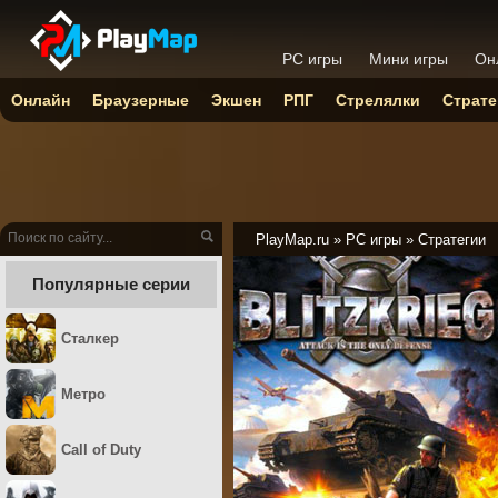
PC игры
Мини игры
Он
Онлайн
Браузерные
Экшен
РПГ
Стрелялки
Страте
PlayMap.ru
»
PC игры
»
Стратегии
Популярные серии
Сталкер
Метро
Call of Duty