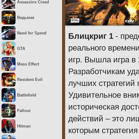
Assassins Creed
Ведьмак
Need for Speed
Блицкриг 1
- пред
реального времен
GTA
игр. Вышла игра в 
Mass Effect
Разработчикам уда
Resident Evil
лучших стратегий 
Удивительное вни
Battlefield
историческая дост
Fallout
действий – это ли
Hitman
которым стратеги