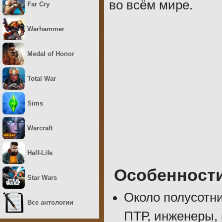
во всём мире.
Far Cry
Warhammer
Medal of Honor
Total War
Sims
Warcraft
Half-Life
Особенност
Star Wars
Около полусотни
Все антологии
ПТР, инженеры,