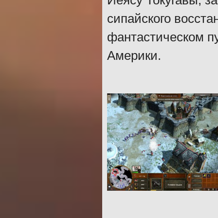
Иеясу Токугавы, з
сипайского восстан
фантастическом пу
Америки.