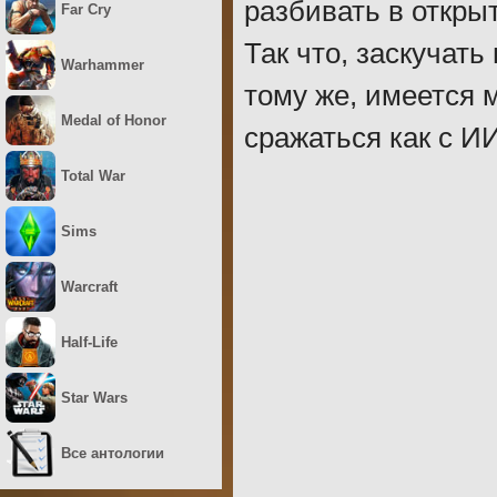
разбивать в откры
Far Cry
Так что, заскучать
Warhammer
тому же, имеется 
Medal of Honor
сражаться как с И
Total War
Sims
Warcraft
Half-Life
Star Wars
Все антологии