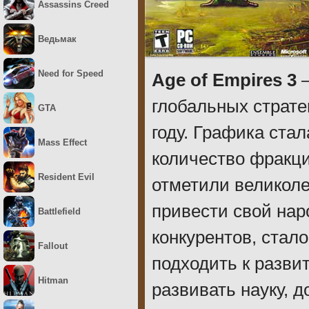
Assassins Creed
Ведьмак
Need for Speed
Age of Empires 3
–
глобальных страте
GTA
году. Графика ста
Mass Effect
количество фракци
Resident Evil
отметили великоле
привести свой нар
Battlefield
конкурентов, стал
Fallout
подходить к разви
Hitman
развивать науку, 