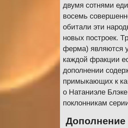
двумя сотнями ед
восемь совершенно
обитали эти наро
новых построек. Тр
ферма) являются у
каждой фракции ес
дополнении содер
примыкающих к ка
о Натаниэле Блэке
поклонникам серии
Дополнение 