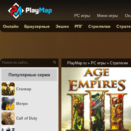
PC игры
Мини игры
Он
Онлайн
Браузерные
Экшен
РПГ
Стрелялки
Страте
PlayMap.ru
»
PC игры
»
Стратегии
Популярные серии
Сталкер
Метро
Call of Duty