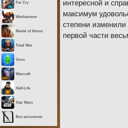
интересной и спра
Far Cry
максимум удовольс
Warhammer
степени изменили и
Medal of Honor
первой части весь
Total War
Sims
Warcraft
Half-Life
Star Wars
Все антологии