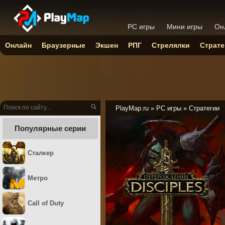
PC игры
Мини игры
Он
Онлайн
Браузерные
Экшен
РПГ
Стрелялки
Страте
PlayMap.ru
»
PC игры
»
Стратегии
Популярные серии
Сталкер
Метро
Call of Duty