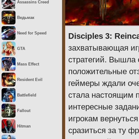
Assassins Creed
Ведьмак
Need for Speed
Disciples 3: Rein
захватывающая иг
GTA
стратегий. Вышла 
Mass Effect
положительные отз
Resident Evil
геймеры ждали оче
стала настоящим п
Battlefield
интересные задани
Fallout
игрокам вернутьс
Hitman
сразиться за ту ф