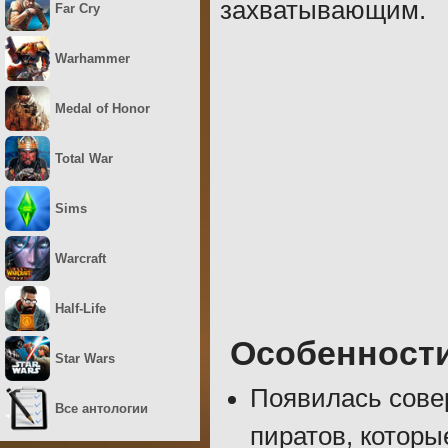
захватывающим.
Far Cry
Warhammer
Medal of Honor
Total War
Sims
Warcraft
Half-Life
Особенност
Star Wars
Появилась сове
Все антологии
пиратов, которы