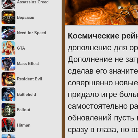
Assassins Creed
Ведьмак
Need for Speed
Космические рей
дополнение для ор
GTA
Дополнение не зат
Mass Effect
сделав его значит
Resident Evil
совершенно новые 
придало игре боль
Battlefield
самостоятельно р
Fallout
обновлений пусть 
Hitman
сразу в глаза, но 