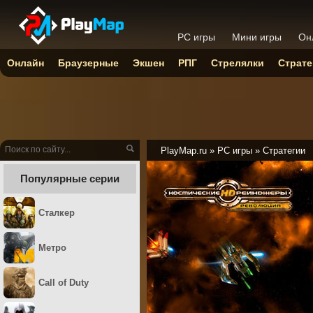
PC игры
Мини игры
Он
Онлайн
Браузерные
Экшен
РПГ
Стрелялки
Страте
PlayMap.ru
»
PC игры
»
Стратегии
Популярные серии
Сталкер
Метро
Call of Duty