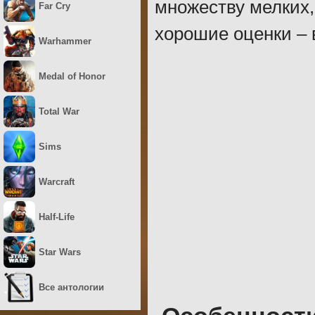
множеству мелких,
Far Cry
хорошие оценки – в
Warhammer
Medal of Honor
Total War
Sims
Warcraft
Half-Life
Star Wars
Все антологии