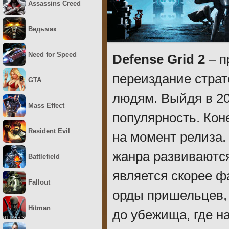
Assassins Creed
Ведьмак
Need for Speed
Defense Grid 2
– п
переиздание стра
GTA
людям. Выйдя в 20
Mass Effect
популярность. Кон
Resident Evil
на момент релиза
жанра развиваются 
Battlefield
является скорее ф
Fallout
орды пришельцев, 
Hitman
до убежища, где н