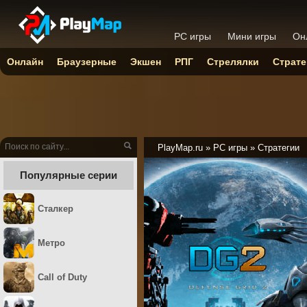
PC игры
Мини игры
Он
Онлайн
Браузерные
Экшен
РПГ
Стрелялки
Страте
PlayMap.ru
»
PC игры
»
Стратегии
Популярные серии
Сталкер
Метро
Call of Duty