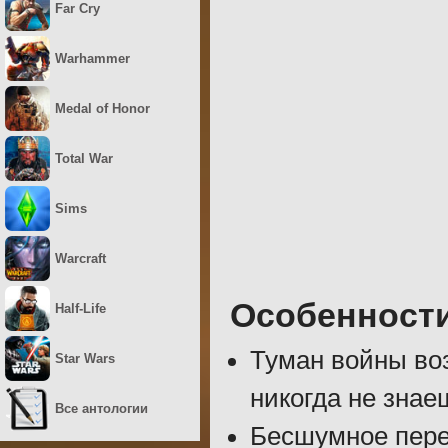
Far Cry
Warhammer
Medal of Honor
Total War
Sims
Warcraft
Особенност
Half-Life
Туман войны во
Star Wars
никогда не знаеш
Все антологии
Бесшумное пере