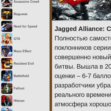
Assassins Creed
Ведьмак
Need for Speed
Jagged Alliance: C
Полностью самост
GTA
поклонников серии
Mass Effect
совершенно новый
Resident Evil
битвы. Вышла в 20
оценки – 6-7 балло
Battlefield
разработчики убра
Fallout
реального времени
Hitman
атмосфера хорошо