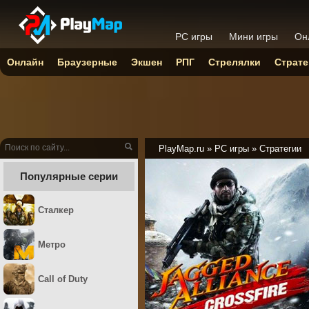
PC игры
Мини игры
Он
Онлайн
Браузерные
Экшен
РПГ
Стрелялки
Страте
PlayMap.ru
»
PC игры
»
Стратегии
Популярные серии
Сталкер
Метро
Call of Duty