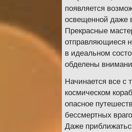
появляется возмож
освещенной даже в
Прекрасные масте
отправляющиеся н
в идеальном состо
обделены внимание
Начинается все с т
космическом кораб
опасное путешеств
бессмертных враго
Даже приближаться