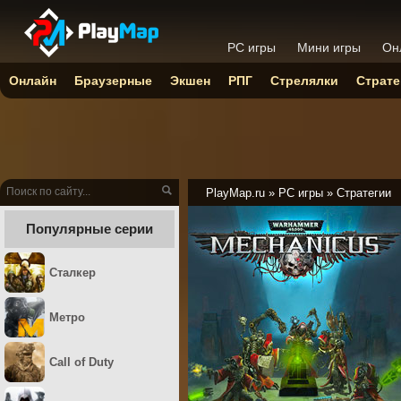
PC игры
Мини игры
Он
Онлайн
Браузерные
Экшен
РПГ
Стрелялки
Страте
PlayMap.ru
»
PC игры
»
Стратегии
Популярные серии
Сталкер
Метро
Call of Duty