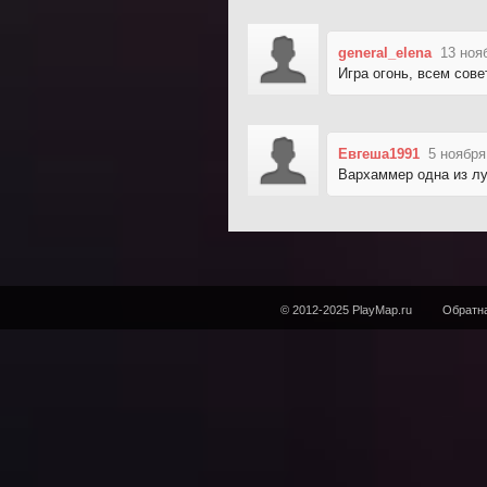
general_elena
13 ноя
Игра огонь, всем сов
Евгеша1991
5 ноября
Вархаммер одна из лу
© 2012-2025 PlayMap.ru
Обратна