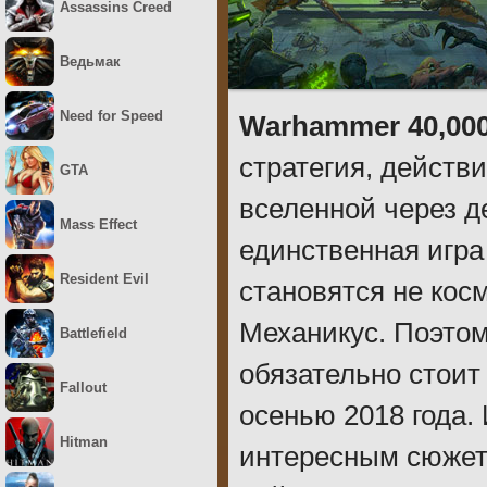
Assassins Creed
Ведьмак
Need for Speed
Warhammer 40,000
стратегия, действ
GTA
вселенной через д
Mass Effect
единственная игра
Resident Evil
становятся не кос
Механикус. Поэто
Battlefield
обязательно стоит
Fallout
осенью 2018 года.
Hitman
интересным сюжет