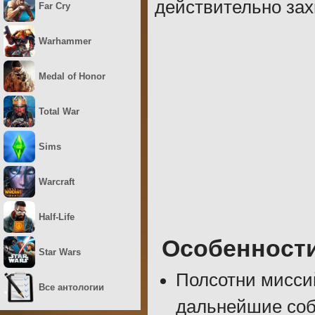
действительно за
Far Cry
Warhammer
Medal of Honor
Total War
Sims
Warcraft
Half-Life
Особенност
Star Wars
Полсотни миссий
Все антологии
дальнейшие соб