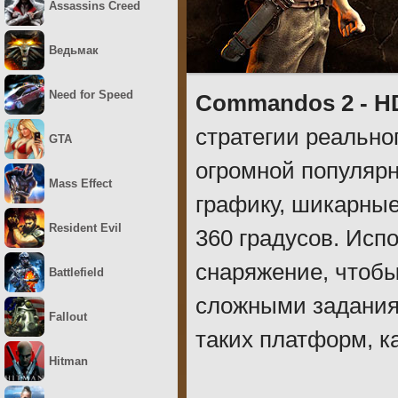
Assassins Creed
Ведьмак
Need for Speed
Commandos 2 - H
стратегии реально
GTA
огромной популяр
Mass Effect
графику, шикарны
Resident Evil
360 градусов. Исп
снаряжение, чтобы
Battlefield
сложными заданиям
Fallout
таких платформ, к
Hitman