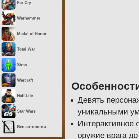
Far Cry
Warhammer
Medal of Honor
Total War
Sims
Warcraft
Особенност
Half-Life
Девять персона
уникальными ум
Star Wars
Интерактивное о
Все антологии
оружие врага д