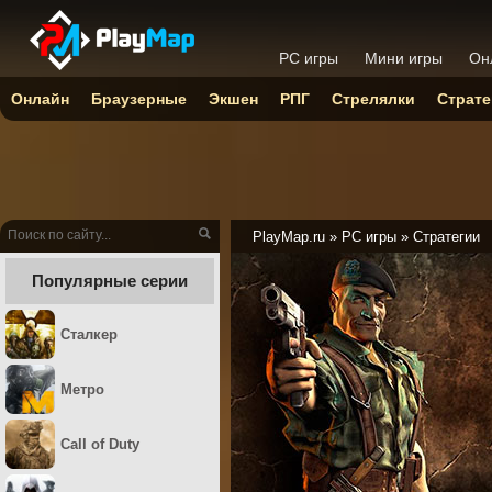
PC игры
Мини игры
Он
Онлайн
Браузерные
Экшен
РПГ
Стрелялки
Страте
PlayMap.ru
»
PC игры
»
Стратегии
Популярные серии
Сталкер
Метро
Call of Duty