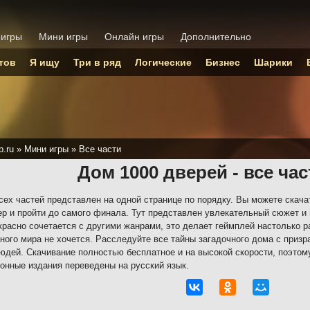
 игры
Мини игры
Онлайн игры
Дополнительно
тов
Я ищу
Три в ряд
Логические
Бизнес
Шарики
p.ru
»
Мини игры
»
Все части
Дом 1000 дверей - все ча
сех частей представлен на одной странице по порядку. Вы можете скача
р и пройти до самого финала. Тут представлен увлекательный сюжет и
красно сочетается с другими жанрами, это делает геймплей настолько р
ного мира не хочется. Расследуйте все тайны загадочного дома с призр
юдей. Скачивание полностью бесплатное и на высокой скорости, поэто
онные издания переведены на русский язык.