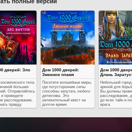
ать полные версии
00 дверей: Зло
Дом 1000 дверей:
Дом 1000 двер
Змеиное пламя
Длань Зарату
 космического тела
Посетите волшебные миры,
Небольшой город
ричиной больших
где потусторонние силы
ареной для борьб
ний. Отправляйтесь
способны запутать любого
Вы должны прове
 и проведите
детектива. Это
расследование, 
ое расследование,
увлекательный квест на
до всех тайн и п
нать правду.
долгое время.
врага.