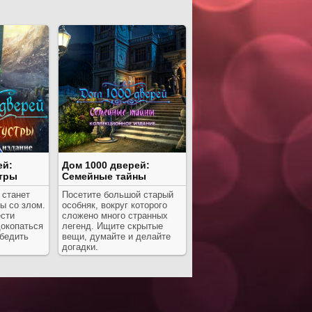
ей:
Дом 1000 дверей:
стры
Семейные тайны
 станет
Посетите большой старый
ы со злом.
особняк, вокруг которого
сти
сложено много странных
докопаться
легенд. Ищите скрытые
обедить
вещи, думайте и делайте
догадки.