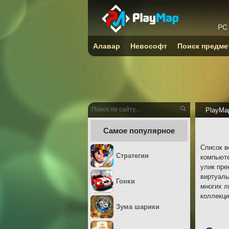
PC
Алавар
Невософт
Поиск предме
PlayMa
Самое популярное
Список в
Стратегии
компьюте
улик пре
виртуаль
Гонки
многих л
коллекци
Зума шарики