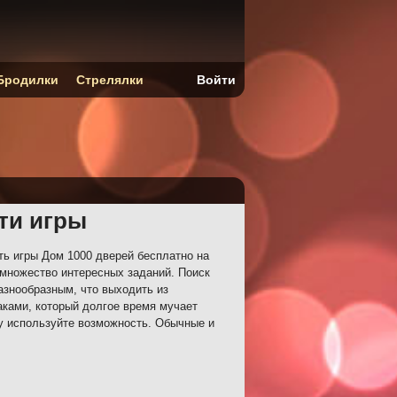
Бродилки
Стрелялки
Войти
сти игры
ть игры Дом 1000 дверей бесплатно на
 множество интересных заданий. Поиск
азнообразным, что выходить из
аками, который долгое время мучает
му используйте возможность. Обычные и