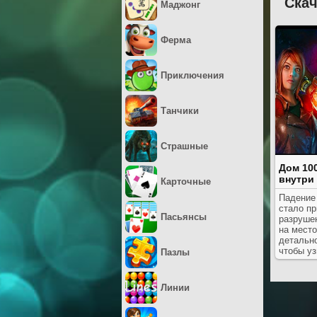
Скач
Маджонг
Ферма
Приключения
Танчики
Страшные
Дом 10
внутри
Карточные
Падение
стало п
Пасьянсы
разруше
на место
детальн
чтобы уз
Пазлы
Линии