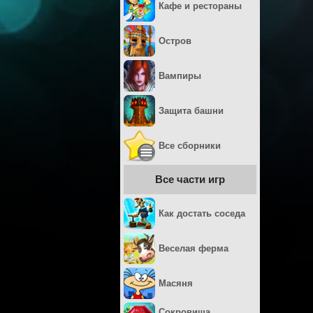
Кафе и рестораны
Остров
Вампиры
Защита башни
Все сборники
Все части игр
Как достать соседа
Веселая ферма
Масяня
Сокровища