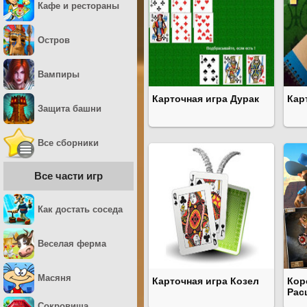
Кафе и рестораны
Остров
Вампиры
Карточная игра Дурак
Кар
Защита башни
Все сборники
Все части игр
Как достать соседа
Веселая ферма
Масяня
Карточная игра Козел
Кор
Рас
Сокровища