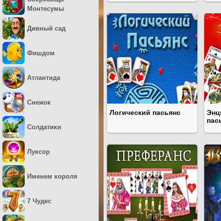
Монтесумы
Дивный сад
Фишдом
Атлантида
Снежок
Логический пасьянс
Энц
пас
Солдатики
Луксор
Именем короля
7 Чудес