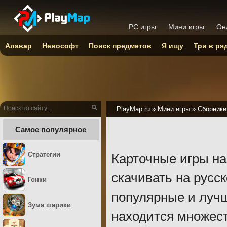
PC игры
Мини игры
Он
Алавар
Невософт
Поиск предметов
Я ищу
Три в ря
PlayMap.ru
»
Мини игры
»
Сборники
Самое популярное
Стратегии
Карточные игры на
скачивать на русс
Гонки
популярные и лучш
Зума шарики
находится множест