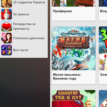
12 подвигов Геракла
Преферанс
Вла
За гранью
Полцарства за
принцессу
Стильные девчонки
Все части
Магия пасьянса:
Зом
Времена года