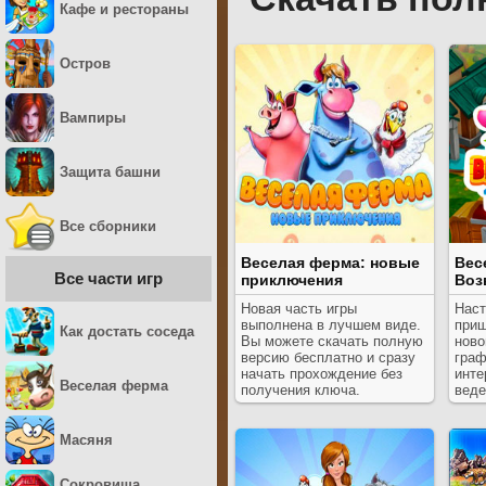
Кафе и рестораны
Остров
Вампиры
Защита башни
Все сборники
Веселая ферма: новые
Вес
Все части игр
приключения
Воз
Новая часть игры
Наст
выполнена в лучшем виде.
приш
Как достать соседа
Вы можете скачать полную
ново
версию бесплатно и сразу
граф
начать прохождение без
инте
Веселая ферма
получения ключа.
веде
Масяня
Сокровища