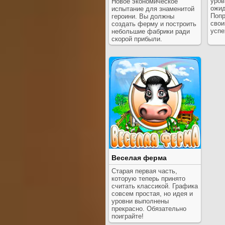
уров
Новое экономическое
ожид
испытание для знаменитой
Попр
героини. Вы должны
свои
создать ферму и построить
успе
небольшие фабрики ради
скорой прибыли.
Веселая ферма
Старая первая часть,
которую теперь принято
считать классикой. Графика
совсем простая, но идея и
уровни выполнены
прекрасно. Обязательно
поиграйте!