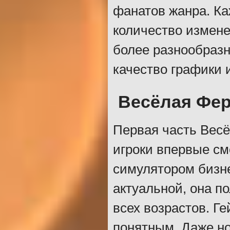
фанатов жанра. Ка
количество измене
более разнообраз
качество графики 
Весёлая Фер
Первая часть Весё
игроки впервые с
симулятором бизне
актуальной, она п
всех возрастов. Ге
понятным. Даже но