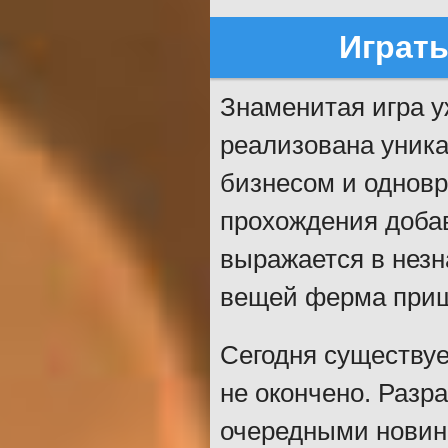
Играт
Знаменитая игра у
реализована уника
бизнесом и одновр
прохождения добав
выражается в незн
вещей ферма приш
Сегодня существуе
не окончено. Разр
очередными новинк