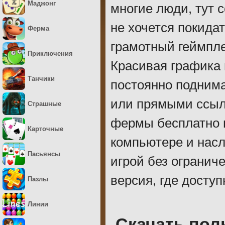
Маджонг
многие люди, тут 
не хочется покида
Ферма
грамотный геймпле
Приключения
Красивая графика
Танчики
постоянно поднима
или прямыми ссылк
Страшные
фермы бесплатно н
Карточные
компьютере и нас
Пасьянсы
игрой без огранич
версия, где доступ
Пазлы
Линии
Скачать пол