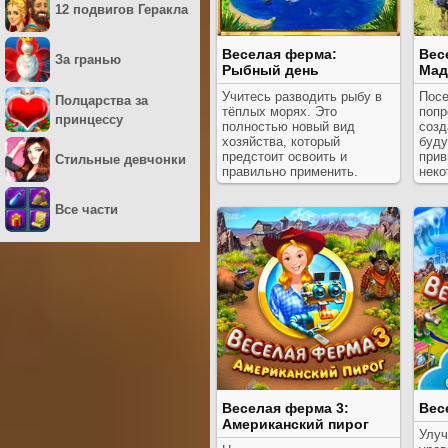
12 подвигов Геракла
Веселая ферма:
Вес
За гранью
Рыбный день
Мад
Учитесь разводить рыбу в
Посе
Полцарства за
тёплых морях. Это
попр
принцессу
полностью новый вид
созд
хозяйства, который
буду
предстоит освоить и
прив
Стильные девчонки
правильно применить.
неко
Все части
Веселая ферма 3:
Вес
Американский пирог
Улуч