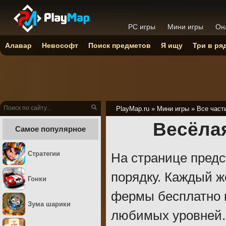
PC игры
Мини игры
Он
Алавар
Невософт
Поиск предметов
Я ищу
Три в ря
PlayMap.ru
»
Мини игры
»
Все част
Весёлая
Самое популярное
Стратегии
На странице предст
порядку. Каждый 
Гонки
фермы бесплатно 
Зума шарики
любимых уровней.