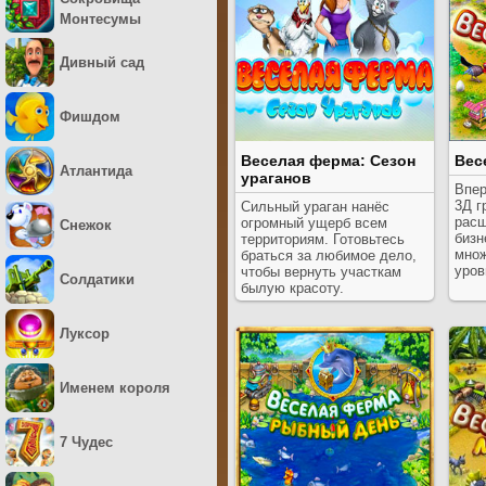
Монтесумы
Дивный сад
Фишдом
Веселая ферма: Сезон
Вес
Атлантида
ураганов
Впер
3Д г
Сильный ураган нанёс
расш
огромный ущерб всем
Снежок
бизн
территориям. Готовьтесь
множ
браться за любимое дело,
уров
чтобы вернуть участкам
Солдатики
былую красоту.
Луксор
Именем короля
7 Чудес