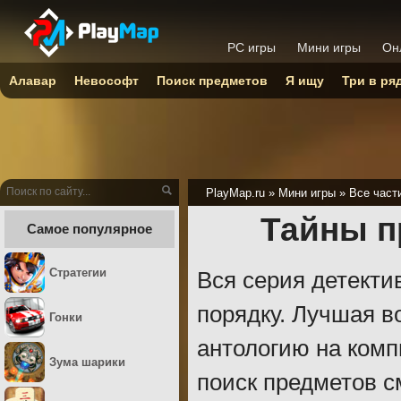
PC игры
Мини игры
Он
Алавар
Невософт
Поиск предметов
Я ищу
Три в ря
PlayMap.ru
»
Мини игры
»
Все част
Тайны п
Самое популярное
Стратегии
Вся серия детекти
порядку. Лучшая в
Гонки
антологию на комп
Зума шарики
поиск предметов 