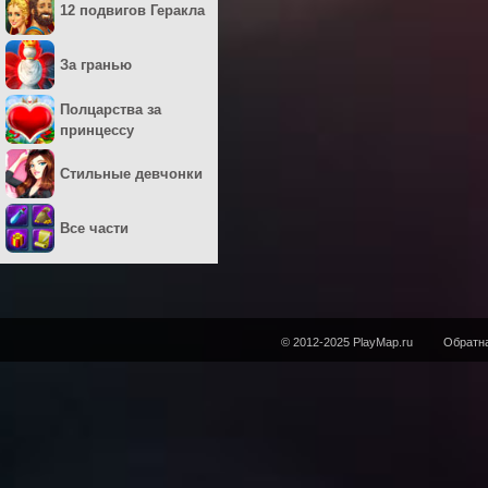
12 подвигов Геракла
За гранью
Полцарства за
принцессу
Стильные девчонки
Все части
© 2012-2025 PlayMap.ru
Обратна