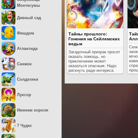
Монтесумы
Дивный сад
Фишдом
Тайны прошлого:
Тай
Гонения на Сейлемских
Алл
ведьм
Сюж
Атлантида
захв
Загадочный призрак просит
мгно
оказать помощь, но
изве
приключение может
Снежок
спра
оказаться опасным. Надо
прош
рискнуть ради интереса.
Солдатики
Луксор
Именем короля
7 Чудес