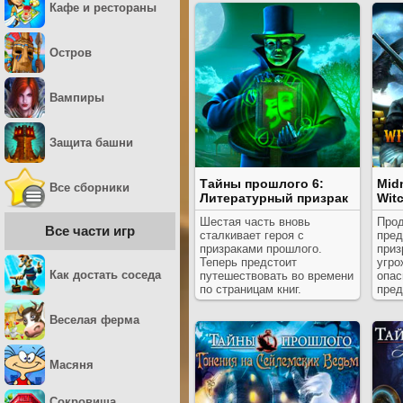
Кафе и рестораны
Остров
Вампиры
Защита башни
Тайны прошлого 6:
Midn
Все сборники
Литературный призрак
Wit
Шестая часть вновь
Прод
Все части игр
сталкивает героя с
пред
призраками прошлого.
приз
Теперь предстоит
угро
Как достать соседа
путешествовать во времени
опас
по страницам книг.
пред
Веселая ферма
Масяня
Сокровища