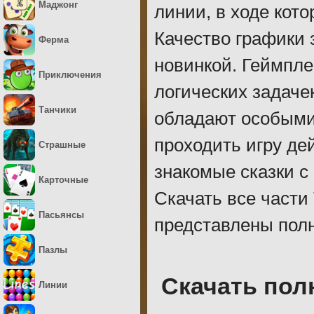
Маджонг
линии, в ходе кот
Качество графики
Ферма
новинкой. Геймпле
Приключения
логических задаче
Танчики
обладают особыми 
проходить игру де
Страшные
знакомые сказки с
Карточные
Скачать все части
Пасьянсы
представлены пол
Пазлы
Скачать пол
Линии