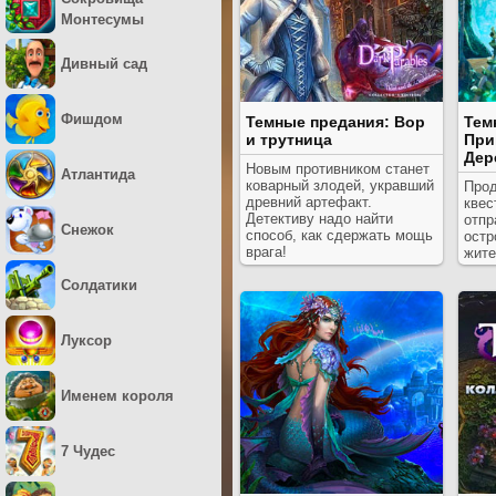
Монтесумы
Дивный сад
Фишдом
Темные предания: Вор
Тем
и трутница
При
Дер
Новым противником станет
Атлантида
коварный злодей, укравший
Прод
древний артефакт.
квес
Детективу надо найти
отпр
Снежок
способ, как сдержать мощь
остр
врага!
жите
Солдатики
Луксор
Именем короля
7 Чудес