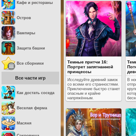
Кафе и рестораны
Остров
Вампиры
Защита башни
Темные притчи 16:
Тем
Все сборники
Портрет запятнанной
Пот
принцессы
дев
Все части игр
Исследуйте древний замок
В но
со всеми его странностями.
отпр
Приключение быстро станет
круп
Как достать соседа
опасным и крайне
кото
напряжённым.
беск
Веселая ферма
Масяня
Сокровища