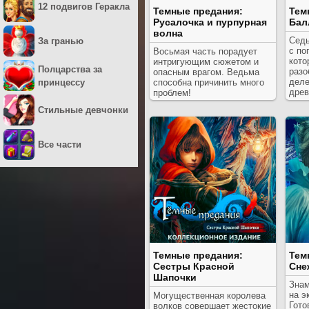
12 подвигов Геракла
Темные предания:
Тем
Русалочка и пурпурная
Бал
волна
Седь
За гранью
с по
Восьмая часть порадует
кото
интригующим сюжетом и
Полцарства за
разо
опасным врагом. Ведьма
деле
принцессу
способна причинить много
древ
проблем!
Стильные девчонки
Все части
Темные предания:
Тем
Сестры Красной
Сне
Шапочки
Знам
на э
Могущественная королева
Гото
волков совершает жестокие