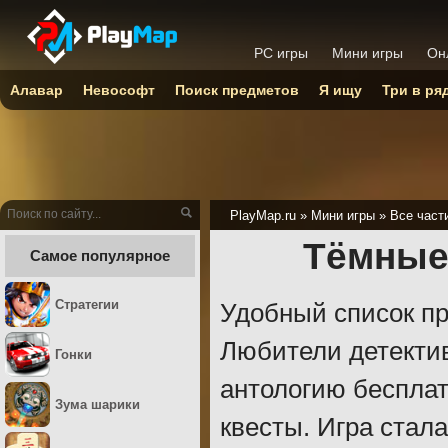
PC игры
Мини игры
Он
Алавар
Невософт
Поиск предметов
Я ищу
Три в ря
PlayMap.ru
»
Мини игры
»
Все част
Тёмные 
Самое популярное
Стратегии
Удобный список пр
Любители детекти
Гонки
антологию бесплат
Зума шарики
квесты. Игра стал