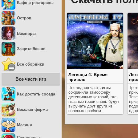
Кафе и рестораны
Остров
Вампиры
Защита башни
Все сборники
Легенды 4: Время
Лег
Все части игр
пришло
при
Последняя часть игры
Трет
сохранила атмосферу
прик
Как достать соседа
детективных историй, где
Тепе
главные герои вновь будут
приз
выручать друг друга из
подо
Веселая ферма
опасных проблем.
одно
Масяня
Сокровища