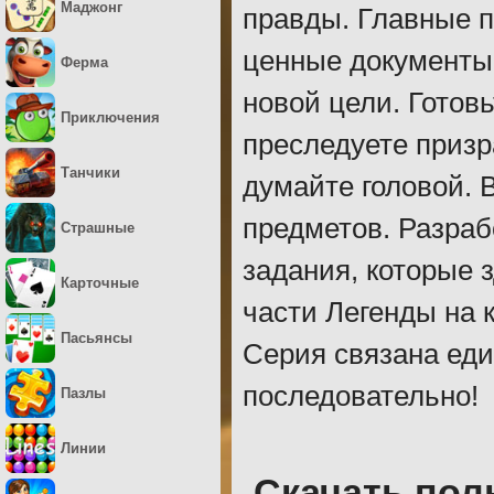
Маджонг
правды. Главные п
ценные документы 
Ферма
новой цели. Готов
Приключения
преследуете призр
Танчики
думайте головой. 
предметов. Разраб
Страшные
задания, которые 
Карточные
части Легенды на 
Пасьянсы
Серия связана ед
последовательно!
Пазлы
Линии
Скачать пол