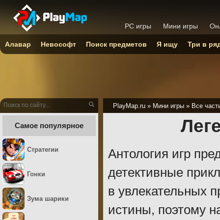
PC игры
Мини игры
Он
Алавар
Невософт
Поиск предметов
Я ищу
Три в ря
PlayMap.ru
»
Мини игры
»
Все част
Леге
Самое популярное
Стратегии
Антология игр пре
детективные прикл
Гонки
в увлекательных п
Зума шарики
истины, поэтому н