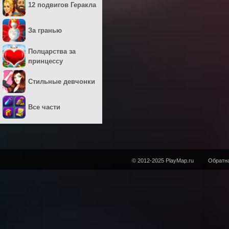
12 подвигов Геракла
За гранью
Полцарства за
принцессу
Стильные девчонки
Все части
© 2012-2025 PlayMap.ru
Обратна