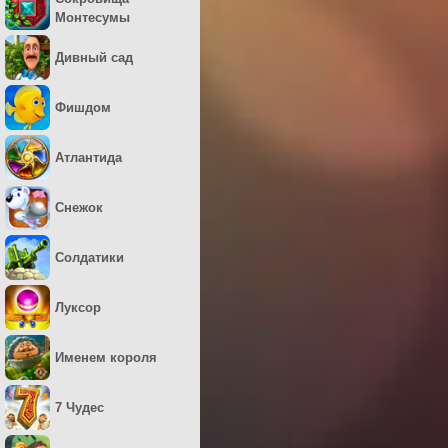
Монтесумы
Дивный сад
Фишдом
Атлантида
Снежок
Солдатики
Луксор
Именем короля
7 Чудес