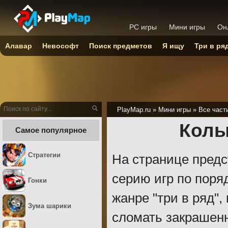
PC игры
Мини игры
Он
Алавар
Невософт
Поиск предметов
Я ищу
Три в ря
PlayMap.ru
»
Мини игры
»
Все част
Колы
Самое популярное
Стратегии
На странице предс
серию игр по поря
Гонки
жанре "три в ряд",
Зума шарики
сломать закрашенн