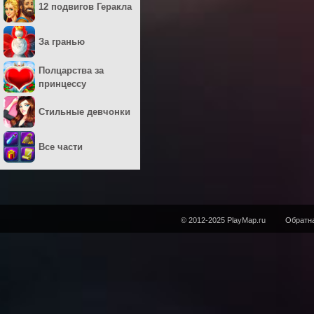
12 подвигов Геракла
За гранью
Полцарства за
принцессу
Стильные девчонки
Все части
© 2012-2025 PlayMap.ru
Обратна