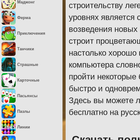
Маджонг
строительству лег
уровнях является 
Ферма
возведения новых 
Приключения
строит процветающ
Танчики
настолько хорошо 
компьютера словно
Страшные
пройти некоторые 
Карточные
быстро и одноврем
Пасьянсы
Здесь вы можете л
бесплатно на русс
Пазлы
Линии
Скачать пол