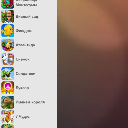
Монтесумы
Дивный сад
Фишдом
Атлантида
Снежок
Солдатики
Луксор
Именем короля
7 Чудес