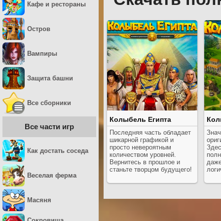
Кафе и рестораны
Остров
Вампиры
Защита башни
Все сборники
Колыбель Египта
Кол
Все части игр
Последняя часть обладает
Знач
шикарной графикой и
ориг
просто невероятным
Здес
Как достать соседа
количеством уровней.
полн
Вернитесь в прошлое и
даже
станьте творцом будущего!
логи
Веселая ферма
Масяня
Сокровища