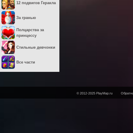
12 подвигов Геракла
За гранью
Полцарства за
принцессу
Стильные девчонки
Все части
© 2012-2025 PlayMap.ru
Обратна