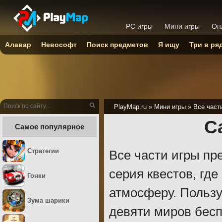
PC игры
Мини игры
Он
Алавар
Невософт
Поиск предметов
Я ищу
Три в ря
PlayMap.ru
»
Мини игры
»
Все част
С
Самое популярное
Стратегии
Все части игры пр
серия квестов, гд
Гонки
атмосферу. Пользу
Зума шарики
девяти миров бесп