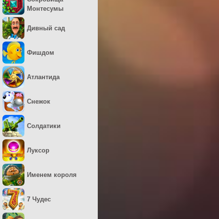
Монтесумы
Дивный сад
Фишдом
Атлантида
Снежок
Солдатики
Луксор
Именем короля
7 Чудес