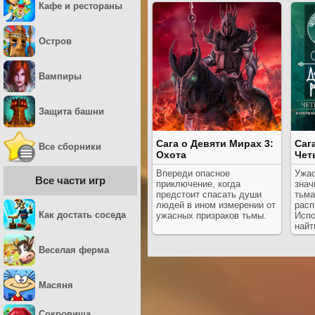
Кафе и рестораны
Остров
Вампиры
Защита башни
Сага о Девяти Мирах 3:
Саг
Все сборники
Охота
Чет
Впереди опасное
Ужас
Все части игр
приключение, когда
знач
предстоит спасать души
тьма
людей в ином измерении от
расп
Как достать соседа
ужасных призраков тьмы.
Испо
найт
Веселая ферма
Масяня
Сокровища