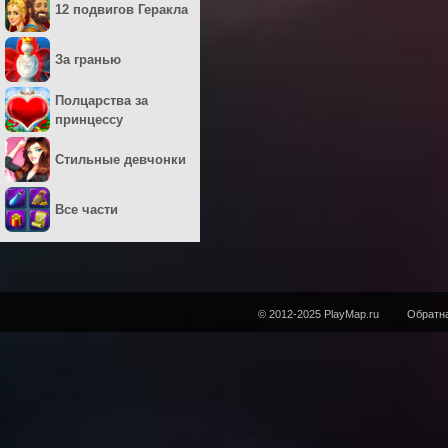
12 подвигов Геракла
За гранью
Полцарства за
принцессу
Стильные девчонки
Все части
© 2012-2025 PlayMap.ru
Обратна