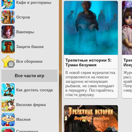
Кафе и рестораны
Остров
Вампиры
Защита башни
Трепетные истории 5:
Тре
Все сборники
Туман безумия
Иск
В новой серии журналистка
Журн
Все части игр
отправляется на поиски
расс
загадочно исчезнувших
край
рыбаков, но сама попадает
Попр
Как достать соседа
в передрягу. Постарайтесь
смер
спасти девушку.
Веселая ферма
Масяня
Сокровища