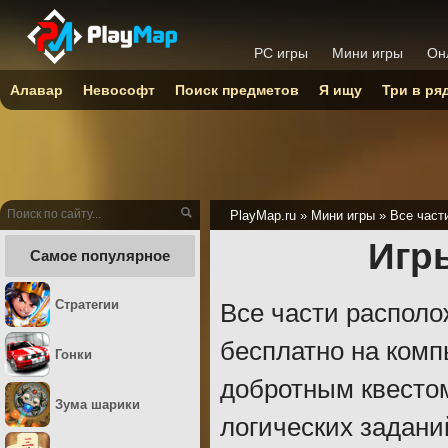
PC игры
Мини игры
Он
Алавар
Невософт
Поиск предметов
Я ищу
Три в ря
PlayMap.ru
»
Мини игры
»
Все част
Игр
Самое популярное
Стратегии
Все части располо
бесплатно на комп
Гонки
добротным квесто
Зума шарики
логических задани