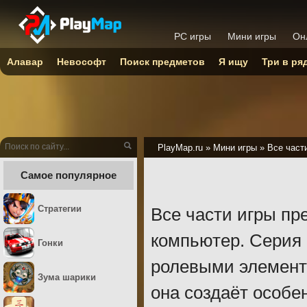
PC игры
Мини игры
Он
Алавар
Невософт
Поиск предметов
Я ищу
Три в ря
PlayMap.ru
»
Мини игры
»
Все част
Самое популярное
Стратегии
Все части игры пр
компьютер. Серия 
Гонки
ролевыми элемента
Зума шарики
она создаёт особе