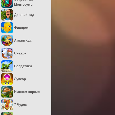
Монтесумы
Дивный сад
Фишдом
Атлантида
Снежок
Солдатики
Луксор
Именем короля
7 Чудес