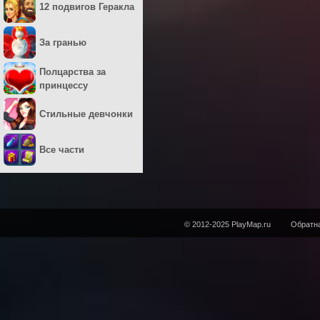
12 подвигов Геракла
За гранью
Полцарства за
принцессу
Стильные девчонки
Все части
© 2012-2025 PlayMap.ru
Обратна