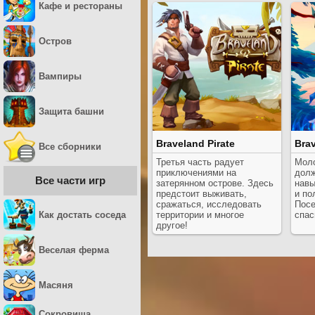
Кафе и рестораны
Остров
Вампиры
Защита башни
Braveland Pirate
Bra
Все сборники
Третья часть радует
Мол
приключениями на
долж
Все части игр
затерянном острове. Здесь
навы
предстоит выживать,
и по
сражаться, исследовать
Посе
Как достать соседа
территории и многое
спас
другое!
Веселая ферма
Масяня
Сокровища