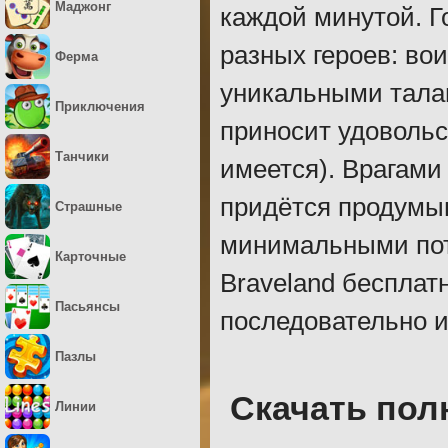
Маджонг
каждой минутой. Г
разных героев: во
Ферма
уникальными талан
Приключения
приносит удовольс
Танчики
имеется). Врагам
придётся продумыв
Страшные
минимальными пот
Карточные
Braveland бесплат
Пасьянсы
последовательно и
Пазлы
Скачать пол
Линии