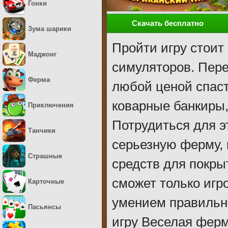
Гонки
Скачать бесплатно
Зума шарики
Пройти игру стоит
Маджонг
симуляторов. Пере
Ферма
любой ценой спаст
коварные банкиры
Приключения
Потрудиться для э
Танчики
серьезную ферму,
Страшные
средств для покры
сможет только иг
Карточные
умением правильн
Пасьянсы
игру Веселая ферм