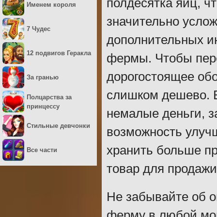
полдесятка яиц, ч
Именем короля
значительно услож
7 Чудес
дополнительных ин
12 подвигов Геракла
фермы. Чтобы пер
дорогостоящее обо
За гранью
слишком дешево. 
Полцарства за
принцессу
немалые деньги, за
Стильные девчонки
возможность улучш
хранить больше пр
Все части
товар для продажи 
Не забывайте об о
ферму в любой мом