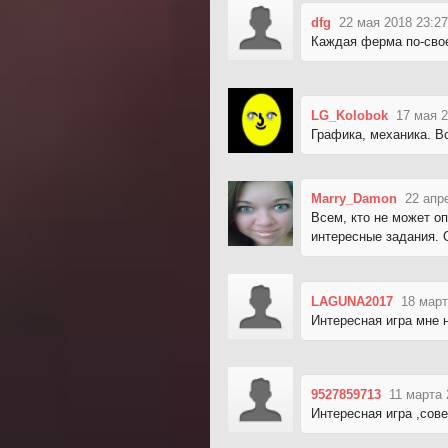
dfg
22 мая 2018 23:27
Каждая ферма по-свое
LG_Kolobok
17 мая 2
Графика, механика. В
Marry_Damon
22 апр
Всем, кто не может о
интересные задания. 
LAGUNA2017
18 март
Интересная игра мне 
9527859713
11 марта 
Интересная игра ,сове