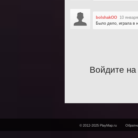
bolshakOO
10 января
Было дело, играла в н
Войдите на 
© 2012-2025 PlayMap.ru
Обратна