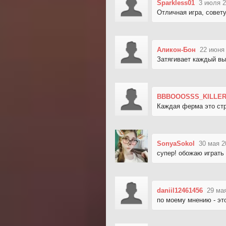
Sparkless01
3 июля 2
Отличная игра, совет
Аликон-Бон
22 июня 
Затягивает каждый вы
BBBOOOSSS_KILLE
Каждая ферма это стра
SonyaSokol
30 мая 2
супер! обожаю играть 
daniil12461456
29 ма
по моему мнению - эт