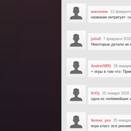
масяням
13 февраля
название интригует. 
julia5
7 февраля 2018
Некоторые детали не м
Andrei5991
29 января
+ игры в том что: При
firOy
25 января 2018 
одна из любимейших и
fermer_pro
25 января
игра класс все реко