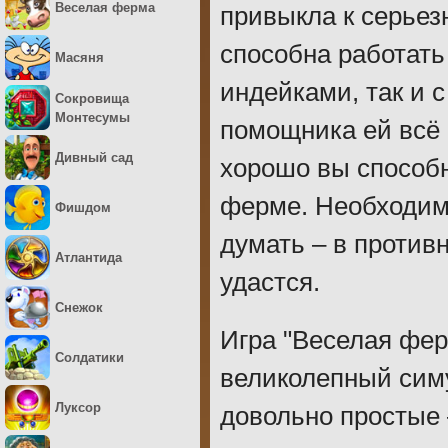
Веселая ферма
привыкла к серьез
способна работать
Масяня
индейками, так и 
Сокровища
Монтесумы
помощника ей всё 
Дивный сад
хорошо вы способн
ферме. Необходимо
Фишдом
думать – в против
Атлантида
удастся.
Снежок
Игра "Веселая фер
Солдатики
великолепный сим
Луксор
довольно простые 