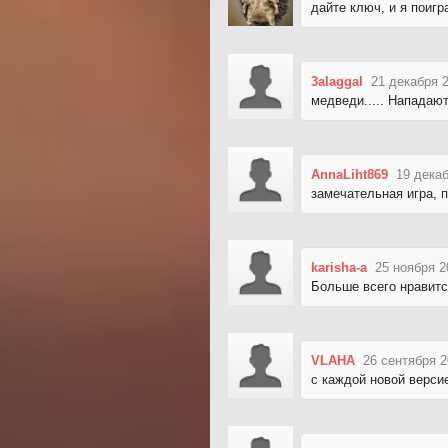
дайте ключ, и я поигр
3alaggal
21 декабря 
медведи..... Нападают
AnnaLiht869
19 декаб
замечательная игра, 
karisha-a
25 ноября 2
Больше всего нравитс
VLAHA
26 сентября 2
с каждой новой верси