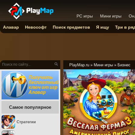
PC игры
Мини игры
Он
Алавар
Невософт
Поиск предметов
Я ищу
Три в ря
PlayMap.ru
»
Мини игры
»
Бизнес
Самое популярное
Стратегии