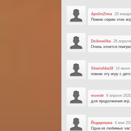
ApolinZima
29 январ
Помню серию этих иг
Dzibowilka
28 апреля
Очень хочется поиграт
Sharishka18
14 июня 
помню эту игру с детс
monstr
9 апреля 2020
для продолжения игр,
Йодаришка
4 мая 20
Одна из любимых час