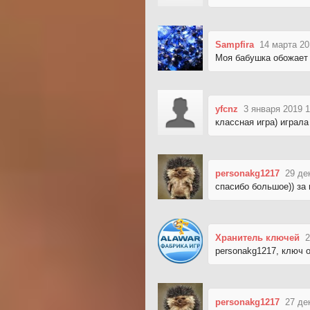
Sampfira
14 марта 20
Моя бабушка обожает 
yfcnz
3 января 2019 1
классная игра) играла
personakg1217
29 де
спасибо большое)) за
Хранитель ключей
2
personakg1217, ключ 
personakg1217
27 де