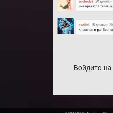
snshedy2
20 декабря
мне нравятся такие иг
oxolini
15 декабря 20
Классная игра! Все ча
Войдите на 