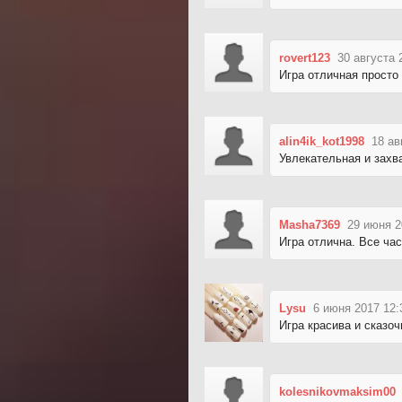
rovert123
30 августа 
Игра отличная просто 
alin4ik_kot1998
18 ав
Увлекательная и захв
Masha7369
29 июня 2
Игра отлична. Все час
Lysu
6 июня 2017 12:
Игра красива и сказоч
kolesnikovmaksim00