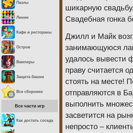
Пазлы
шикарную свадьбу.
Свадебная гонка б
Линии
Кафе и рестораны
Джилл и Майк воз
занимающуюся ла
Остров
удалось вывести ф
Вампиры
праву считается о
Защита башни
стоять на месте! 
отправляются в Ба
Все сборники
выполнить множест
Все части игр
засветится на рынк
Как достать соседа
непросто – клиент