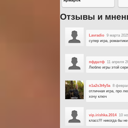
ярмарок
Отзывы и мнен
Lavradio
9 марта 202
супер игра, романтики
пфдштф
11 апреля 2
Люблю игры этой сери
n1a2s3t4y5a
8 феврал
отличная игра, про люб
хочу ключ
vip.irishka.2014
10 но
класс!!! никогда бы н