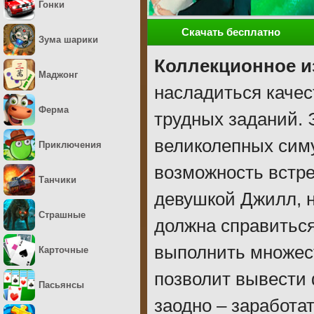
Гонки
Скачать бесплатно
Зума шарики
Коллекционное и
Маджонг
насладиться каче
Ферма
трудных заданий. 
великолепных симу
Приключения
возможность встре
Танчики
девушкой Джилл, 
Страшные
должна справитьс
выполнить множест
Карточные
позволит вывести
Пасьянсы
заодно – заработат