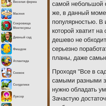
Веселая ферма
самой небольшой о
же, в данный моме
Масяня
популярностью. В 
Сокровища
Монтесумы
которой хватит на
Дивный сад
дешево не обходит
серьезно поработа
Фишдом
планы, даже самы
Атлантида
Проходя "Все в сад
Снежок
самыми разными з
Солдатики
нужно обладать ум
Луксор
Зачастую достаточ