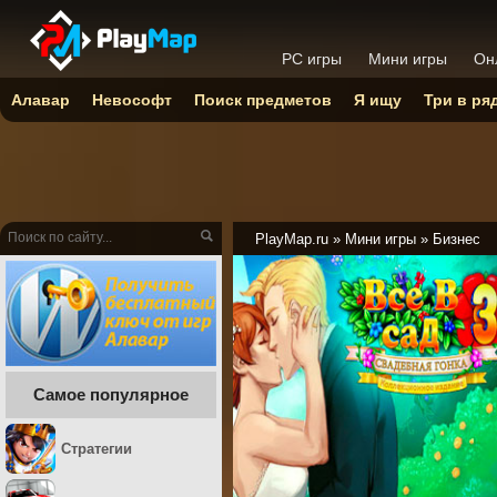
PC игры
Мини игры
Он
Алавар
Невософт
Поиск предметов
Я ищу
Три в ря
PlayMap.ru
»
Мини игры
»
Бизнес
Самое популярное
Стратегии