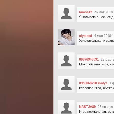
lamsa15
26 мая 2018 
Я залипаю в нее кажд
alysiked
4 мая 2018 1
Увлекательная и зах
89876948591
29 марта
Моя любимая игра, со
89500687903Katya
1 
классная игра, обожаю
NASTJA89
25 января 
Игра нормальная, ест