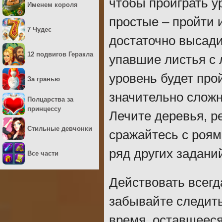
чтобы проиграть у
Именем короля
простые – пройти 
7 Чудес
достаточно высади
12 подвигов Геракла
упавшие листья с 
уровень будет про
За гранью
значительно сложн
Полцарства за
принцессу
Лечите деревья, р
Стильные девчонки
сражайтесь с роям
ряд других задани
Все части
Действовать всегд
забывайте следить
время, оставшееся