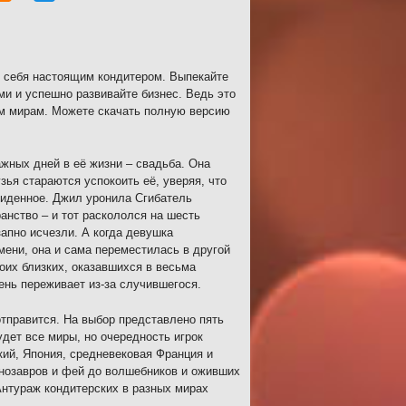
ь себя настоящим кондитером. Выпекайте
ми и успешно развивайте бизнес. Ведь это
ым мирам. Можете скачать полную версию
ажных дней в её жизни – свадьба. Она
зья стараются успокоить её, уверяя, что
виденное. Джил уронила Сгибатель
нство – и тот раскололся на шесть
запно исчезли. А когда девушка
ени, она и сама переместилась в другой
оих близких, оказавшихся в весьма
ень переживает из-за случившегося.
отправится. На выбор представлено пять
удет все миры, но очередность игрок
ий, Япония, средневековая Франция и
инозавров и фей до волшебников и оживших
Антураж кондитерских в разных мирах