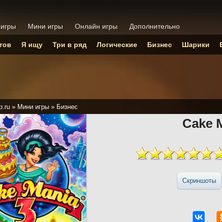
 игры
Мини игры
Онлайн игры
Дополнительно
тов
Я ищу
Три в ряд
Логические
Бизнес
Шарики
p.ru
»
Мини игры
»
Бизнес
Cake 
Скриншоты