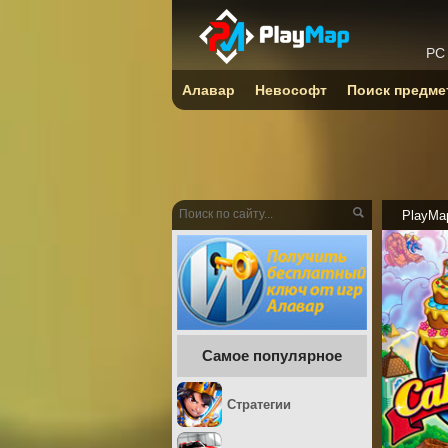
PC
Алавар
Невософт
Поиск предме
PlayMa
Самое популярное
Стратегии