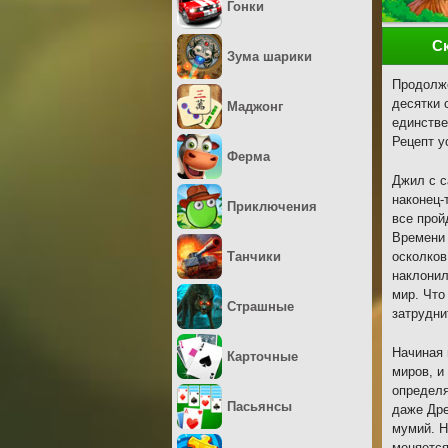
Гонки
С
Зума шарики
Продолже
десятки 
Маджонг
единстве
Рецепт у
Ферма
Джил с с
наконец-
Приключения
все прой
Времени 
Танчики
осколков
наклонил
мир. Что
Страшные
затрудни
Начиная 
Карточные
миров, и
определя
Пасьянсы
даже Дре
мумий. Н
меняется