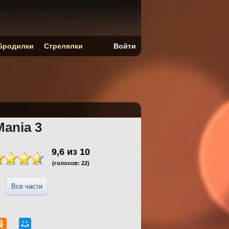
Бродилки
Стрелялки
Войти
Mania 3
9,6
из
10
(голосов:
22
)
Все части