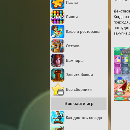
Пазлы
Действов
Когда он
Линии
подходящ
потрудит
Кафе и рестораны
закупив 
Остров
Вампиры
Защита башни
Все сборники
Все части игр
Как достать соседа