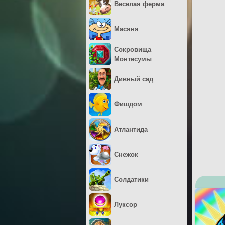
Веселая ферма
Масяня
Сокровища
Монтесумы
Дивный сад
Фишдом
Атлантида
Снежок
Солдатики
Луксор