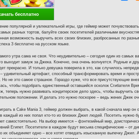
качать бесплатно
ние популярной и увлекательной игры, где геймер может почувствоват
самых разных тортов, балуйте своих посетителей различными вкусностя
нная возможность выручить всех своих близких, разбросанных по разн
спеха 3 бесплатно на русском языке.
амого утра сама не своя. Что неудивительно – сегодня один из самых в
то выходит замуж за Джека. Конечно, она очень волнуется. Родные и дру
дет прекрасно. И только девушка поверила в это, как случилось непред
– удивительный артефакт, способный трансформировать время и простра
. Но не это самое страшное. Гораздо хуже, что все присутствующие вне
ась, чтобы подобрать единственный оставшийся осколок Сгибателя Врем
 ж, теперь нужно развивать кондитерское дело здесь, чтобы выручить св
тельном положении. И делать это нужно поскорее – ведь жених Джек оч
играть в Cake Mania 3, геймер должен выбрать, в какой сначала мир он 
 в каждый из них попал кто-то из близких Джил людей. Посетить нужно б
ет самостоятельно. На выбор имеется – фэнтезийный мир, доисторическ
вний Египет. Посетители в каждом будут весьма специфические – от д
о их объединяет одно – все хотят отведать изысканную выпечку Джил. 
 до неузнаваемости, как и наряд героини.