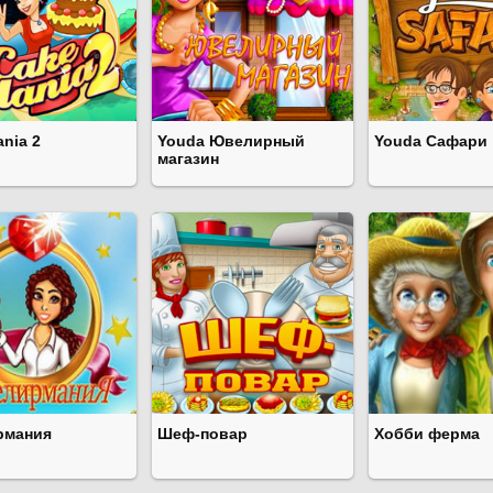
nia 2
Youda Ювелирный
Youda Сафари
магазин
рмания
Шеф-повар
Хобби ферма