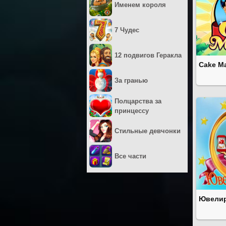
Именем короля
7 Чудес
12 подвигов Геракла
Cake Ma
За гранью
Полцарства за
принцессу
Стильные девчонки
Все части
Ювели