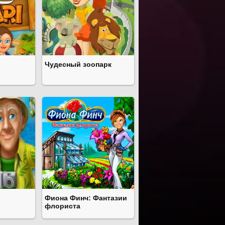
Чудесный зоопарк
Фиона Финч: Фантазии
флориста