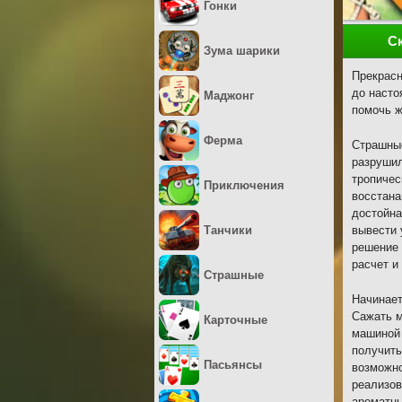
Гонки
С
Зума шарики
Прекрасн
до насто
Маджонг
помочь ж
Ферма
Страшные
разрушил
тропичес
Приключения
восстана
достойна
Танчики
вывести 
решение 
расчет и
Страшные
Начинает
Сажать м
Карточные
машиной 
получить
Пасьянсы
возможно
реализов
ароматны