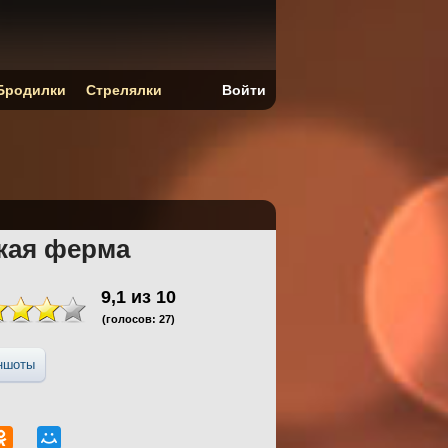
Бродилки
Стрелялки
Войти
кая ферма
9,1
из
10
(голосов:
27
)
ншоты