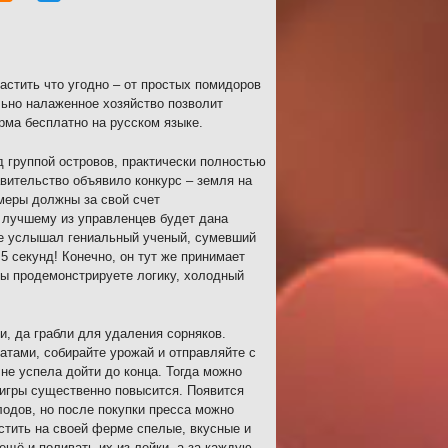
стить что угодно – от простых помидоров
льно налаженное хозяйство позволит
рма бесплатно на русском языке.
 группой островов, практически полностью
авительство объявило конкурс – земля на
меры должны за свой счет
 лучшему из управленцев будет дана
ние услышал гениальный ученый, сумевший
 секунд! Конечно, он тут же принимает
вы продемонстрируете логику, холодный
и, да грабли для удаления сорняков.
атами, собирайте урожай и отправляйте с
не успела дойти до конца. Тогда можно
 игры существенно повысится. Появится
одов, но после покупки пресса можно
стить на своей ферме спелые, вкусные и
щё и поливать их из лейки, а за каждую