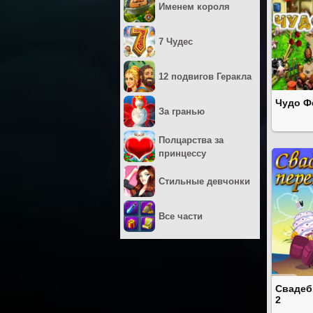
Именем короля
7 Чудес
12 подвигов Геракла
Чудо Ф
За гранью
Полцарства за
принцессу
Стильные девчонки
Все части
Свадеб
2