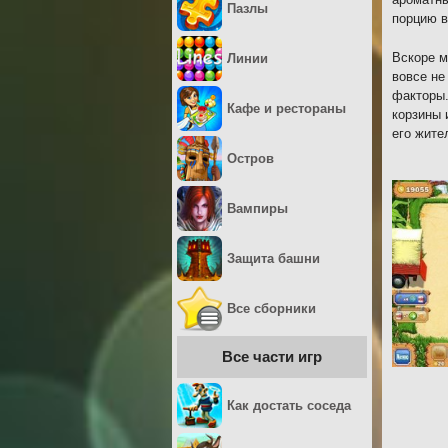
Пазлы
порцию в
Вскоре м
Линии
вовсе не
факторы.
Кафе и рестораны
корзины 
его жите
Остров
Вампиры
Защита башни
Все сборники
Все части игр
Как достать соседа