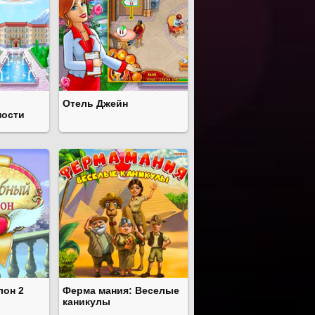
Отель Джейн
ности
лон 2
Ферма мания: Веселые
каникулы