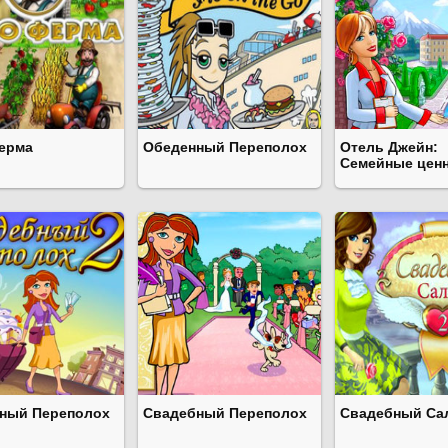
ерма
Обеденный Переполох
Отель Джейн:
Семейные цен
ный Переполох
Свадебный Переполох
Свадебный Са