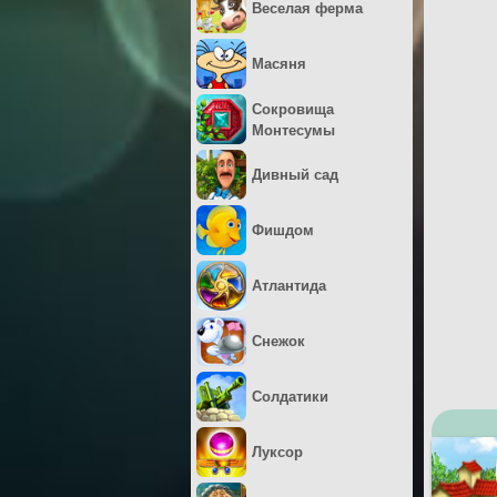
Веселая ферма
Масяня
Сокровища
Монтесумы
Дивный сад
Фишдом
Атлантида
Снежок
Солдатики
Луксор