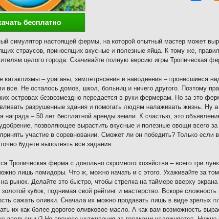
качать бесплатно
ый симулятор настоящей фермы, на которой опытный мастер может выра
ящих страусов, приносящих вкусные и полезные яйца. К тому же, прави
ителям целого города. Скачивайте полную версию игры Тропическая фе
 катаклизмы – ураганы, землетрясения и наводнения – пронесшиеся над
и все. Не осталось домов, школ, больниц и ничего другого. Поэтому пр
ких островах безвозмездно передается в руки фермерам. Но за это фер
вливать разрушенные здания и помогать людям налаживать жизнь. Ну а
я награда – 50 лет бесплатной аренды земли. К счастью, это объявле
удобрение, позволяющее вырастить вкусные и полезные овощи всего за 5
принять участие в соревновании. Сможет ли он победить? Только если 
 точно будете выполнять все задания.
ся Тропическая ферма с довольно скромного хозяйства – всего три лунк
ожно лишь помидоры. Что ж, можно начать и с этого. Ухаживайте за том
на рынок. Делайте это быстро, чтобы стрелка на таймере вверху экрана 
 золотой кубок, поднимая свой рейтинг и мастерство. Вскоре сложность
сть сажать оливки. Сначала их можно продавать лишь в виде зрелых пл
ать их как более дорогое оливковое масло. А как вам возможность выра
е апельсины? Но процесс ухаживания за грядками усложняется. Нужно е