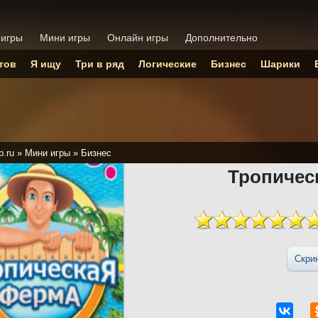
 игры
Мини игры
Онлайн игры
Дополнительно
тов
Я ищу
Три в ряд
Логические
Бизнес
Шарики
p.ru
»
Мини игры
»
Бизнес
Тропичес
Скри