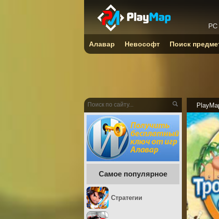
PC
Алавар
Невософт
Поиск предме
PlayMa
Самое популярное
Стратегии