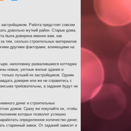
ь застройщиком. Работа предстоит совсем
вать довольно жуткий район. Старые дома,
та была доверена именно вам, как
 за тем, сколько строительных материалов
ногими другими факторами, влияющими на
тыри, наполовину развалившиеся коттеджи
ужны новые, уютные жилые здания и
т только лучший из застройщиков. Одним
равдать доверие или же не справитесь с
 весьма требовательны, а задания будут не
т немного денег и строительных
тхих домов. Сразу же покупайте их, чтобы
ыполнение которых позволит успешно
аработать определенное количество денег,
ть старинный замок. От заданий зависит и