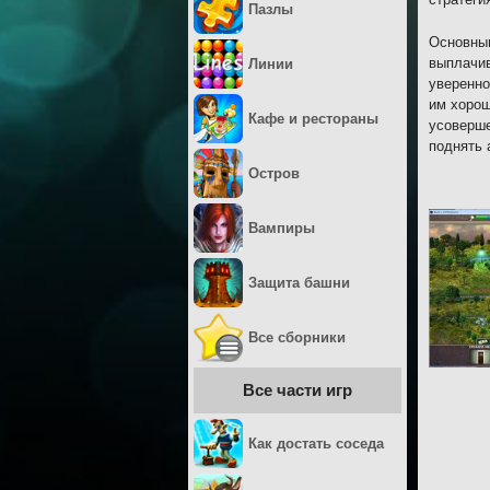
Пазлы
Основным
выплачив
Линии
уверенно
им хорош
Кафе и рестораны
усоверше
поднять 
Остров
Вампиры
Защита башни
Все сборники
Все части игр
Как достать соседа