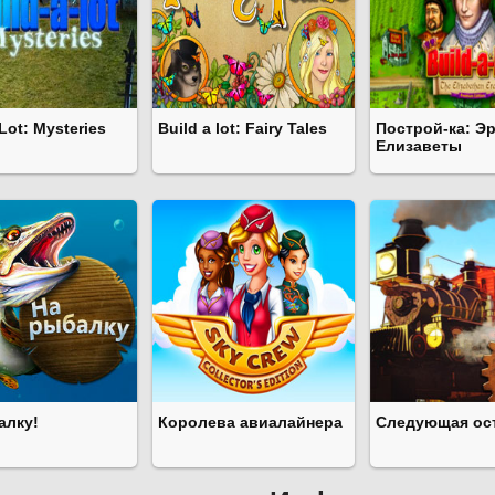
 Lot: Mysteries
Build a lot: Fairy Tales
Построй-ка: Э
Елизаветы
алку!
Королева авиалайнера
Следующая ост