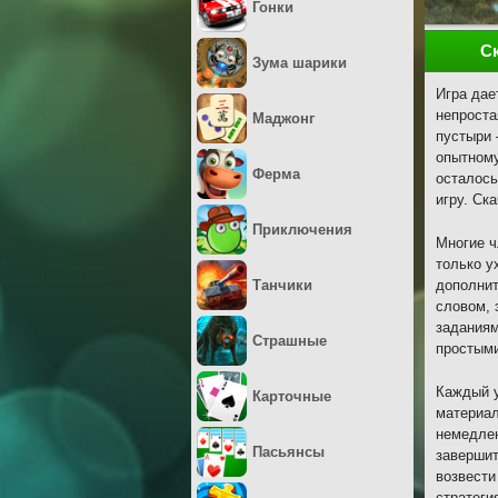
Гонки
С
Зума шарики
Игра дае
непроста
Маджонг
пустыри 
опытному
Ферма
осталось
игру. Ска
Приключения
Многие ч
только у
Танчики
дополнит
словом, 
заданиям
Страшные
простыми
Каждый у
Карточные
материал
немедлен
Пасьянсы
завершит
возвести
стратеги