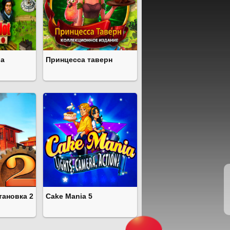
ра
Принцесса таверн
ановка 2
Cake Mania 5