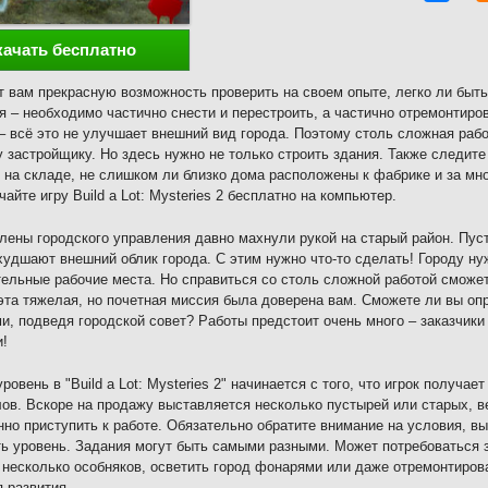
качать бесплатно
т вам прекрасную возможность проверить на своем опыте, легко ли быт
я – необходимо частично снести и перестроить, а частично отремонтиро
– всё это не улучшает внешний вид города. Поэтому столь сложная рабо
 застройщику. Но здесь нужно не только строить здания. Также следите
 на складе, не слишком ли близко дома расположены к фабрике и за м
чайте игру Build a Lot: Mysteries 2 бесплатно на компьютер.
лены городского управления давно махнули рукой на старый район. Пус
худшают внешний облик города. С этим нужно что-то сделать! Городу н
ельные рабочие места. Но справиться со столь сложной работой сможе
эта тяжелая, но почетная миссия была доверена вам. Сможете ли вы оп
и, подведя городской совет? Работы предстоит очень много – заказчики
!
ровень в "Build a Lot: Mysteries 2" начинается с того, что игрок получае
ов. Вскоре на продажу выставляется несколько пустырей или старых, ве
но приступить к работе. Обязательно обратите внимание на условия, в
ь уровень. Задания могут быть самыми разными. Может потребоваться з
 несколько особняков, осветить город фонарями или даже отремонтирова
я развития.