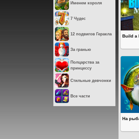
Именем короля
7 Чудес
12 подвигов Геракла
Build a
За гранью
Полцарства за
принцессу
Стильные девчонки
Все части
На рыб