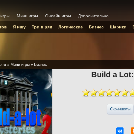
 игры
Мини игры
Онлайн игры
Дополнительно
тов
Я ищу
Три в ряд
Логические
Бизнес
Шарики
p.ru
»
Мини игры
»
Бизнес
Build a Lot
Скриншоты