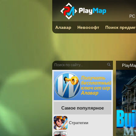
PC
Алавар
Невософт
Поиск предме
PlayMa
Самое популярное
Стратегии