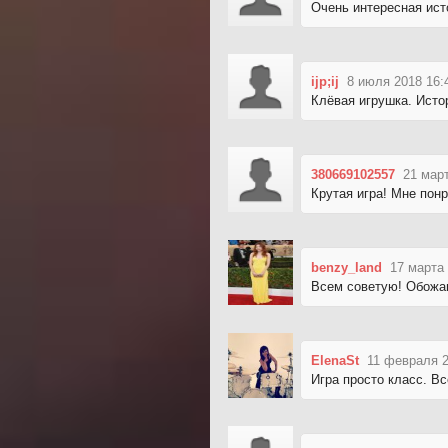
Очень интересная ист
ijp;ij
8 июля 2018 16:
Клёвая игрушка. Исто
380669102557
21 март
Крутая игра! Мне пон
benzy_land
17 марта 
Всем советую! Обожа
ElenaSt
11 февраля 2
Игра просто класс. В