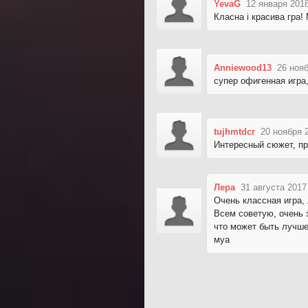
YevaG
12 января 2018
Класна і красива гра!
Anniewood13
26 нояб
супер офигенная игра
tujhmtdcr
20 ноября 
Интересный сюжет, п
Лера
31 августа 2017
Очень классная игра,
Всем советую, очень 
что может быть лучш
муа