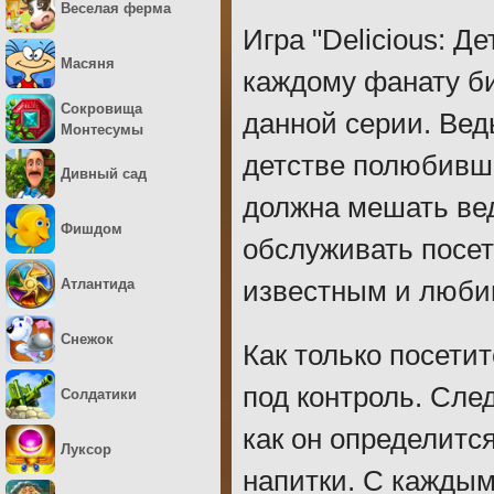
Веселая ферма
Игра "Delicious: 
Масяня
каждому фанату б
Сокровища
данной серии. Вед
Монтесумы
детстве полюбивше
Дивный сад
должна мешать ве
Фишдом
обслуживать посет
Атлантида
известным и люби
Снежок
Как только посетит
под контроль. След
Солдатики
как он определитс
Луксор
напитки. С каждым