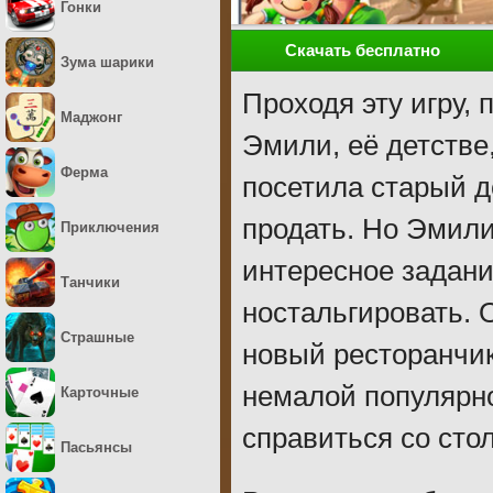
Гонки
Скачать бесплатно
Зума шарики
Проходя эту игру,
Маджонг
Эмили, её детстве
Ферма
посетила старый д
продать. Но Эмили
Приключения
интересное задани
Танчики
ностальгировать. 
Страшные
новый ресторанчик
немалой популярн
Карточные
справиться со сто
Пасьянсы