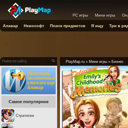
PC игры
Мини игры
Он
Алавар
Невософт
Поиск предметов
Я ищу
Три в ря
PlayMap.ru
»
Мини игры
»
Бизнес
Самое популярное
Стратегии