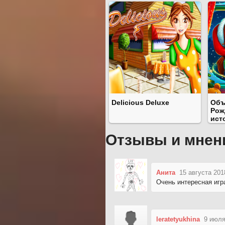
Delicious Deluxe
Объ
Рож
ист
Отзывы и мнен
Анита
15 августа 201
Очень интересная игр
leratetyukhina
9 июля