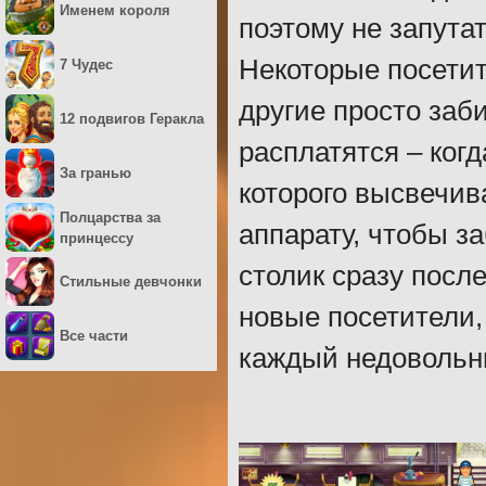
Именем короля
поэтому не запута
Некоторые посетит
7 Чудес
другие просто заб
12 подвигов Геракла
расплатятся – когд
За гранью
которого высвечива
Полцарства за
аппарату, чтобы з
принцессу
столик сразу после
Стильные девчонки
новые посетители, 
Все части
каждый недовольн